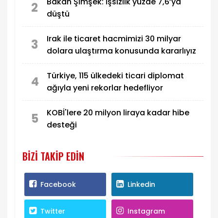
Bakan Şimşek: İşsizlik yüzde 7,6’ya
2
düştü
Irak ile ticaret hacmimizi 30 milyar
3
dolara ulaştırma konusunda kararlıyız
Türkiye, 115 ülkedeki ticari diplomat
4
ağıyla yeni rekorlar hedefliyor
KOBİ'lere 20 milyon liraya kadar hibe
5
desteği
BIZI TAKIP EDIN
Facebook
Linkedin
Twitter
Instagram