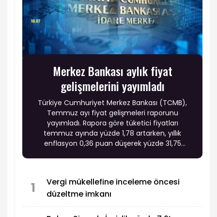
Merkez Bankası aylık fiyat
gelişmelerini yayımladı
Türkiye Cumhuriyet Merkez Bankası (TCMB),
Temmuz ayı fiyat gelişmeleri raporunu
yayımladı. Rapora göre tüketici fiyatları
temmuz ayında yüzde 1,78 artarken, yıllık
enflasyon 0,36 puan düşerek yüzde 31,75
seviyesine geriledi. Fiyat gelişmelerinde enerji,
gıda ve hizmet gruplarındaki hareketlerin yanı
sıra temel mallardaki olumlu seyir enflasyon
Vergi mükellefine inceleme öncesi
görünümünde belirleyici oldu.
1
düzeltme imkanı