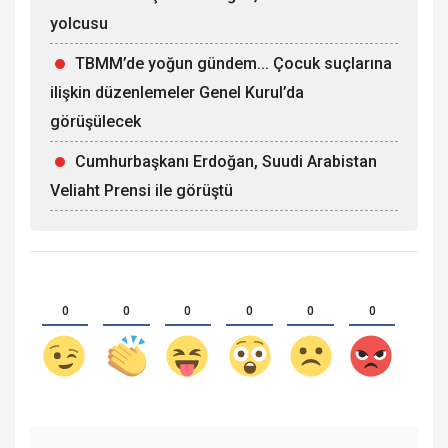
yolcusu
TBMM’de yoğun gündem... Çocuk suçlarına
ilişkin düzenlemeler Genel Kurul’da
görüşülecek
Cumhurbaşkanı Erdoğan, Suudi Arabistan
Veliaht Prensi ile görüştü
0
0
0
0
0
0