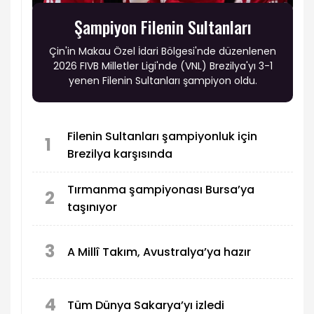
Şampiyon Filenin Sultanları
Çin'in Makau Özel İdari Bölgesi'nde düzenlenen
2026 FIVB Milletler Ligi'nde (VNL) Brezilya'yı 3-1
yenen Filenin Sultanları şampiyon oldu.
Filenin Sultanları şampiyonluk için
1
Brezilya karşısında
Tırmanma şampiyonası Bursa’ya
2
taşınıyor
3
A Millî Takım, Avustralya’ya hazır
4
Tüm Dünya Sakarya’yı izledi