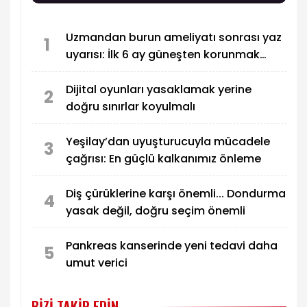
ilişkin açtıkları davada, Danıştay 10. Dairesi’nin
yürütmenin durdurulması talebini reddetmesi
Uzmandan burun ameliyatı sonrası yaz
üzerine Danıştay İdari Dava Daireleri Kurulu’na
1
uyarısı: İlk 6 ay güneşten korunmak
itiraz başvurusunda bulundu.
önemli
Dijital oyunları yasaklamak yerine
2
doğru sınırlar koyulmalı
Yeşilay’dan uyuşturucuyla mücadele
3
çağrısı: En güçlü kalkanımız önleme
Diş çürüklerine karşı önemli... Dondurma
4
yasak değil, doğru seçim önemli
Pankreas kanserinde yeni tedavi daha
5
umut verici
BIZI TAKIP EDIN