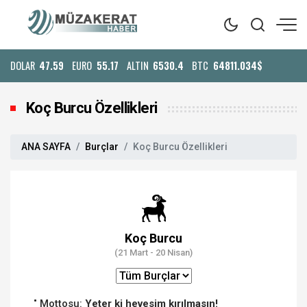
DOLAR
47.59
EURO
55.17
ALTIN
6530.4
BTC
64811.034$
Koç Burcu Özellikleri
ANA SAYFA
Burçlar
Koç Burcu Özellikleri
Koç Burcu
(21 Mart - 20 Nisan)
Mottosu:
Yeter ki hevesim kırılmasın!