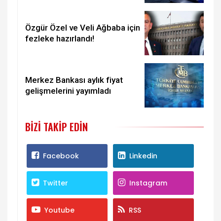
Özgür Özel ve Veli Ağbaba için
fezleke hazırlandı!
Merkez Bankası aylık fiyat
gelişmelerini yayımladı
BIZI TAKIP EDIN
Facebook
Linkedin
Twitter
Instagram
Youtube
RSS