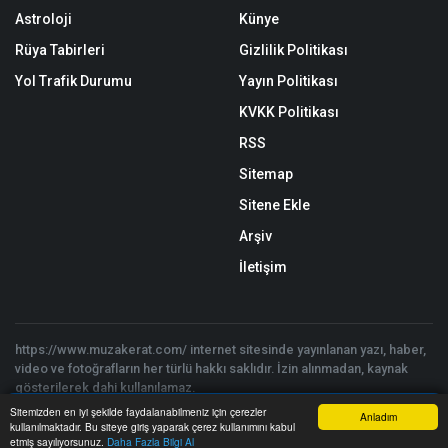
Astroloji
Künye
Rüya Tabirleri
Gizlilik Politikası
Yol Trafik Durumu
Yayın Politikası
KVKK Politikası
RSS
Sitemap
Sitene Ekle
Arşiv
İletişim
https://www.muzakerat.com/ internet sitesinde yayınlanan yazı, haber,
video ve fotoğrafların her türlü hakkı saklıdır. İzin alınmadan, kaynak
gösterilerek dahi kullanılamaz.
Copyright © 2026 Müzakerat 2017 - 2025 - Tüm hakları saklıdır. |
Sitemizden en iyi şekilde faydalanabilmeniz için çerezler
Anladım
Yazılım:
Onemsoft
kullanılmaktadır. Bu siteye giriş yaparak çerez kullanımını kabul
Anasayfa
Yazarlar
Haber Ara
İhbar Hattı
Menu
etmiş sayılıyorsunuz.
Daha Fazla Bilgi Al