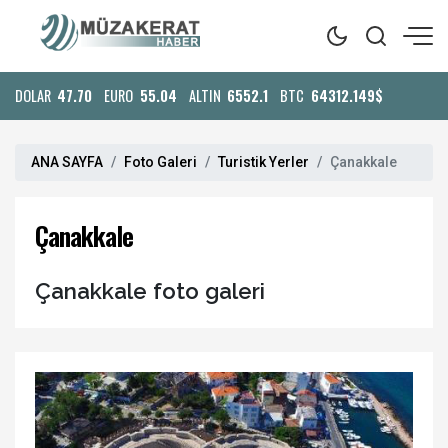
DOLAR
47.70
EURO
55.04
ALTIN
6552.1
BTC
64312.149$
ANA SAYFA
Foto Galeri
Turistik Yerler
Çanakkale
Çanakkale
Çanakkale foto galeri