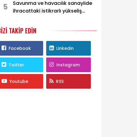
Savunma ve havacılık sanayiide
5
ihracattaki istikrarlı yükseliş
sürüyor
BIZI TAKIP EDIN
Facebook
Linkedin
Twitter
Instagram
Youtube
RSS