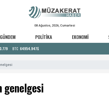
08 Ağustos, 2026, Cumartesi
GÜNDEM
POLİTİKA
EKONOMİ
3.779
BTC
64954.947$
enelgesi
m genelgesi