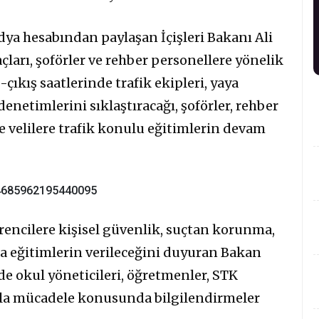
dya hesabından paylaşan İçişleri Bakanı Ali
çları, şoförler ve rehber personellere yönelik
-çıkış saatlerinde trafik ekipleri, yaya
denetimlerini sıklaştıracağı, şoförler, rehber
e velilere trafik konulu eğitimlerin devam
964685962195440095
encilere kişisel güvenlik, suçtan korunma,
da eğitimlerin verileceğini duyuran Bakan
e okul yöneticileri, öğretmenler, STK
uyla mücadele konusunda bilgilendirmeler