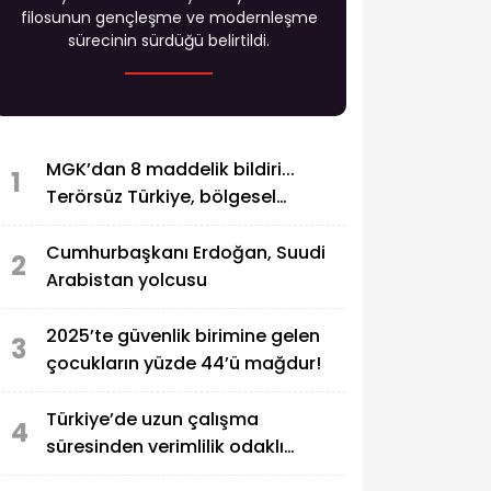
filosunun gençleşme ve modernleşme
sürecinin sürdüğü belirtildi.
MGK’dan 8 maddelik bildiri...
1
Terörsüz Türkiye, bölgesel
güvenlik ve Gazze mesajı
Cumhurbaşkanı Erdoğan, Suudi
2
Arabistan yolcusu
2025’te güvenlik birimine gelen
3
çocukların yüzde 44’ü mağdur!
Türkiye’de uzun çalışma
4
süresinden verimlilik odaklı
modele geçiş çağrısı