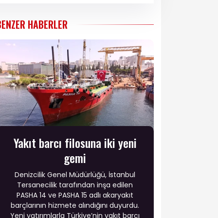
BENZER HABERLER
Yakıt barcı filosuna iki yeni
gemi
Denizcilik Genel Müdürlüğü, İstanbul
Tersanecilik tarafından inşa edilen
PASHA 14 ve PASHA 15 adlı akaryakıt
barçlarının hizmete alındığını duyurdu.
Yeni yatırımlarla Türkiye’nin yakıt barcı