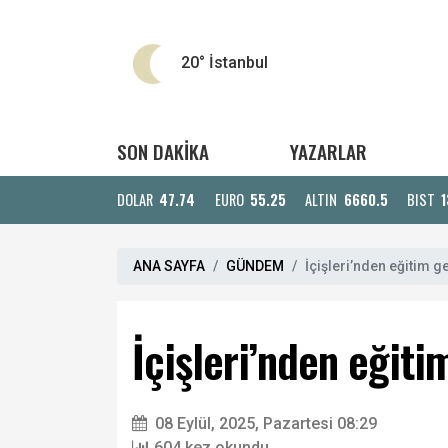
20°
İstanbul
SON DAKİKA
YAZARLAR
DOLAR
47.74
EURO
55.25
ALTIN
6660.5
BIST
1
ANA SAYFA
GÜNDEM
İçişleri’nden eğitim g
İçişleri’nden eğiti
08 Eylül, 2025, Pazartesi 08:29
604 kez okundu.