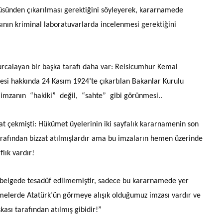
üsünden çıkarılması gerektiğini söyleyerek, kararnamede
nın kriminal laboratuvarlarda incelenmesi gerektiğini
rcalayan bir başka tarafı daha var: Reisicumhur Kemal
esi hakkında 24 Kasım 1924’te çıkartılan Bakanlar Kurulu
 imzanın “hakiki” değil, “sahte” gibi görünmesi..
at çekmişti: Hükümet üyelerinin iki sayfalık kararnamenin son
tarafından bizzat atılmışlardır ama bu imzaların hemen üzerinde
lık vardır!
ir belgede tesadüf edilmemiştir, sadece bu kararnamede yer
amelerde Atatürk’ün görmeye alışık olduğumuz imzası vardır ve
ası tarafından atılmış gibidir!”