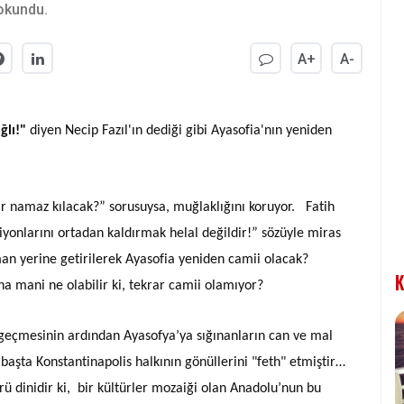
okundu.
A+
A-
ğlı!"
diyen Necip Fazıl'ın dediği gibi Ayasofia'nın yeniden
 namaz kılacak?” sorusuysa, muğlaklığını koruyor. Fatih
iyonlarını ortadan kaldırmak helal değildir!” sözüyle miras
man yerine getirilerek Ayasofia yeniden camii olacak?
K
a mani ne olabilir ki, tekrar camii olamıyor?
 geçmesinin ardından Ayasofya’ya sığınanların can ve mal
şta Konstantinapolis halkının gönüllerini "feth" etmiştir…
ü dinidir ki, bir kültürler mozaiği olan Anadolu’nun bu