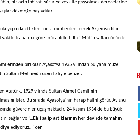
bin, bir acib inbisat, sürur ve zevk ile gaşyolmak derecelerine
 yaşlar dökmeğe başladılar.
eyi okuyup eda ettikten sonra minberden inerek Akşemseddin
 vaktin icabatına göre mücahidin-i din-i Mübin safları önünde
milerinden biri olan Ayasofya 1935 yılından bu yana müze.
B
tih Sultan Mehmed’i üzen haliyle benzer.
eden Atatürk, 1929 yılında Sultan Ahmet Camii’nin
masını ister. Bu sırada Ayasofya’nın harap halini görür. Avlusu
tısında güvercinler uçuşmaktadır. 24 Kasım 1934'de bu büyük
sını sağlar ve
‘…Ehli salip artıklarının her devirde tamahın
ediye ediyoruz…’
der.