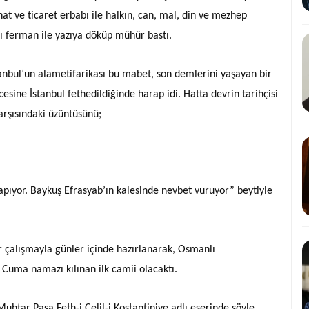
at ve ticaret erbabı ile halkın, can, mal, din ve mezhep
ı ferman ile yazıya döküp mühür bastı.
tanbul’un alametifarikası bu mabet, son demlerini yaşayan bir
sine İstanbul fethedildiğinde harap idi. Hatta devrin tarihçisi
rşısındaki üzüntüsünü;
pıyor. Baykuş Efrasyab’ın kalesinde nevbet vuruyor” beytiyle
r çalışmayla günler içinde hazırlanarak, Osmanlı
 Cuma namazı kılınan ilk camii olacaktı.
tar Paşa Feth-i Celil-i Kostantiniye adlı eserinde şöyle