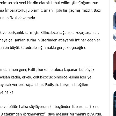
benimsersek yeni bir din olarak kabul edilmiştir. Çoğumuzun
oma İmparatorluğu bizim Osmanlı gibi bir geçmişimizdir. Bazı
nun fiziki devamıdır..
k ve perişanlık sarmıştı. Bilinçsizce sağa-sola koşuşturanlar,
eye çalışanlar, surların üzerinden atlayarak intihar edenler
luşun en büyük katedrale sığınmakla gerçekleşeceğine
ndan inen genç Fatih, korku ile sıkıca kapanan bu büyük
adişah kadın, erkek, çoluk-çocuk binlerce kişinin içeriye
yarak yerlere kapandılar. Padişah, karşısında eğilen
ve halka;
e ve bütün halka söylüyorum ki; bugünden itibaren artık ne
im gazabımdan korkmayınız!” diye meşhur fermanını buyurdu.