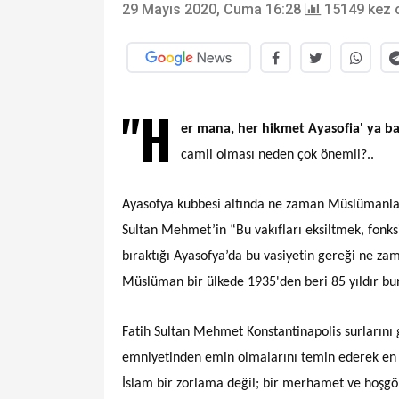
29 Mayıs 2020, Cuma 16:28
15149 kez 
"H
er mana, her hikmet Ayasofia' ya ba
camii olması neden çok önemli?..
Ayasofya kubbesi altında ne zaman Müslümanlar
Sultan Mehmet’in “Bu vakıfları eksiltmek, fonks
bıraktığı Ayasofya’da bu vasiyetin gereği ne za
Müslüman bir ülkede 1935'den beri 85 yıldır bun
Fatih Sultan Mehmet Konstantinapolis surlarını
emniyetinden emin olmalarını temin ederek en ba
İslam bir zorlama değil; bir merhamet ve hoşgör