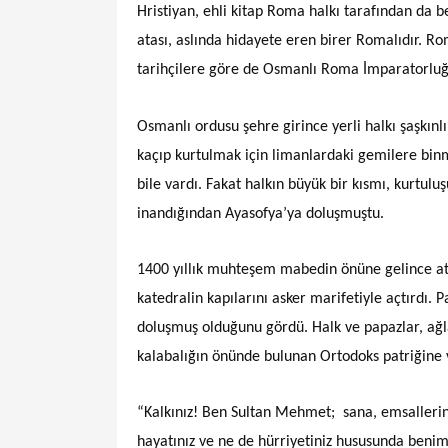
Hristiyan, ehli kitap Roma halkı tarafından da 
atası, aslında hidayete eren birer Romalıdır. R
tarihçilere göre de Osmanlı Roma İmparatorluğu
Osmanlı ordusu şehre girince yerli halkı şaşkınlı
kaçıp kurtulmak için limanlardaki gemilere binm
bile vardı. Fakat halkın büyük bir kısmı, kurtu
inandığından Ayasofya’ya doluşmuştu.
1400 yıllık muhteşem mabedin önüne gelince atı
katedralin kapılarını asker marifetiyle açtırdı. P
doluşmuş olduğunu gördü. Halk ve papazlar, ağla
kalabalığın önünde bulunan Ortodoks patriğine 
“Kalkınız! Ben Sultan Mehmet; sana, emsallerin
hayatınız ve ne de hürriyetiniz hususunda ben