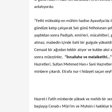
anlatıyordu:
“Fethi müteakip en mühim hadise Ayasofya’da il
gündüze katıp çalışarak Salı günü fetholunan şe
yaptıktan sonra Padişah, emirleri, mücahitleri, g
atmaz, mabedin içinde ilahî bir gulgule yükseldi
Cemaat bir ağızdan tekbir alıyor ve kubbe aksi 
sonra müezzinler,
“İnnallahe ve melaiketihi…”
Hazretleri, Sultan Mehmed Han-ı Sani Hazretleri
minbere çıkardı. Etrafa nur-i hidayet saçan sey
Hazret-i Fatih minberde yüksek ve mehib bir se
başlayıp Cenab-ı Mün’im ve Muhsin-i hakikiye t