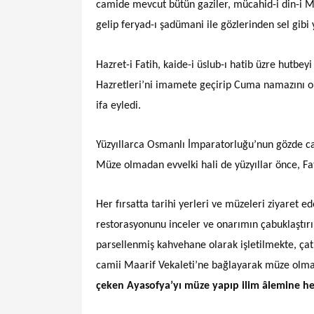
camide mevcut bütün gaziler, mücahid-i din-i Mü
gelip feryad-ı şadümani ile gözlerinden sel gibi
Hazret-i Fatih, kaide-i üslub-ı hatib üzre hutb
Hazretleri’ni imamete geçirip Cuma namazını ol
ifa eyledi.
Yüzyıllarca Osmanlı İmparatorluğu’nun gözde ca
Müze olmadan evvelki hali de yüzyıllar önce, Fa
Her fırsatta tarihi yerleri ve müzeleri ziyaret 
restorasyonunu inceler ve onarımın çabuklaştırıl
parsellenmiş kahvehane olarak işletilmekte, ça
camii Maarif Vekaleti’ne bağlayarak müze olma
çeken Ayasofya’yı müze yapıp ilim âlemine h