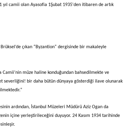
81 yıl camii olan Ayasofia 1Şubat 1935'den itibaren de artık
Brüksel’de çıkan “Byzantion” dergisinde bir makaleyle
fya Camii’nin müze haline konduğundan bahsedilmekte ve
 severliğini! bir daha bütün dünyaya gösterdiği ilave olunarak
ilmektedir.”
esinin ardından, İstanbul Müzeleri Müdürü Aziz Ogan da
enin içine yerleştirileceğini duyuyor. 24 Kasım 1934 tarihinde
inleşir.