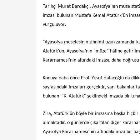
Tarihçi Murat Bardakçı, Ayasofya’nın müze stat
imzası bulunan Mustafa Kemal Atatürk’ün imzası
vurguluyor:
“Ayasofya meselesinin zihnimi uzun zamandır ku
Atatürk’ün, Ayasofya’nın “müze” hâline getirilm
Kararnamesi’nin altındaki imzası, daha doğrusu
Konuya daha önce Prof. Yusuf Halaçoğlu da dikk
sayfasındaki imzaları gerçektir, yani bakanlar 
bulunan “K. Atatürk” şeklindeki imzada bir tuhaf
Zira, Atatürk’ün böyle bir imzasına başka hiçb
almaktadır, o günlerde çıkartılan diğer kararn
Ayasofya Kararnamesi’nin altındaki imza bir başk