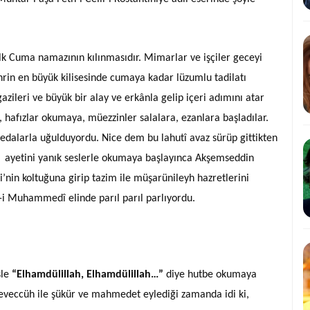
k Cuma namazının kılınmasıdır. Mimarlar ve işçiler geceyi
hrin en büyük kilisesinde cumaya kadar lüzumlu tadilatı
azileri ve büyük bir alay ve erkânla gelip içeri adımını atar
, hafızlar okumaya, müezzinler salalara, ezanlara başladılar.
sedalarla uğulduyordu. Nice dem bu lahutî avaz sürüp gittikten
ayetini yanık seslerle okumaya başlayınca Akşemseddin
’nin koltuğuna girip tazim ile müşarünileyh hazretlerini
f-i Muhammedî elinde parıl parıl parlıyordu.
sle
“Elhamdülillah, Elhamdülillah…”
diye hutbe okumaya
eveccüh ile şükür ve mahmedet eylediği zamanda idi ki,