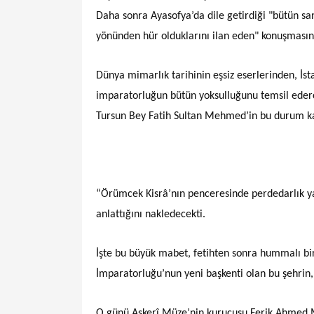
Daha sonra Ayasofya’da dile getirdiği "bütün san
yönünden hür olduklarını ilan eden" konuşmasın
Dünya mimarlık tarihinin eşsiz eserlerinden, İs
imparatorluğun bütün yoksulluğunu temsil ederce
Tursun Bey Fatih Sultan Mehmed’in bu durum ka
“Örümcek Kisrâ’nın penceresinde perdedarlık ya
anlattığını nakledecekti.
İşte bu büyük mabet, fetihten sonra hummalı bi
İmparatorluğu’nun yeni başkenti olan bu şehrin,
O günü Askerî Müze’nin kurucusu Ferik Ahmed Muh