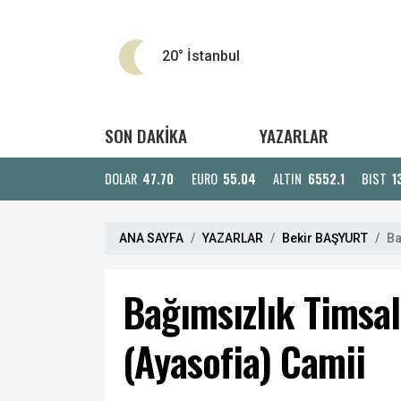
20°
İstanbul
SON DAKİKA
YAZARLAR
DOLAR
47.70
EURO
55.04
ALTIN
6552.1
BIST
1
ANA SAYFA
YAZARLAR
Bekir BAŞYURT
Ba
Bağımsızlık Timsali
(Ayasofia) Camii