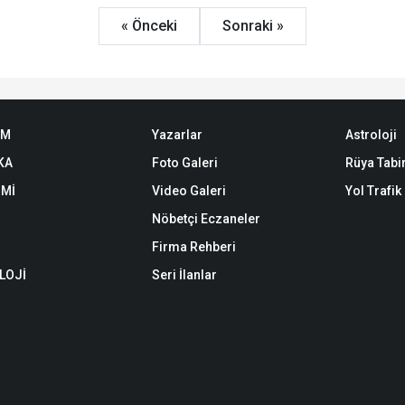
« Önceki
Sonraki »
EM
Yazarlar
Astroloji
KA
Foto Galeri
Rüya Tabir
Mİ
Video Galeri
Yol Trafi
Nöbetçi Eczaneler
Firma Rehberi
LOJİ
Seri İlanlar