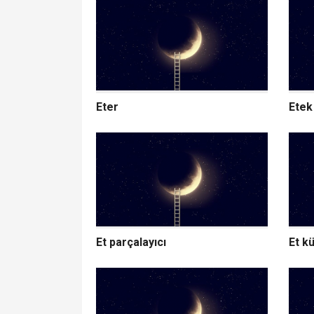
Eter
Etek
Et parçalayıcı
Et k