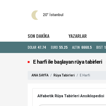
20°
İstanbul
SON DAKİKA
YAZARLAR
DOLAR
47.74
EURO
55.25
ALTIN
6660.5
BIST
1
E harfi ile başlayan rüya tabirleri
ANA SAYFA
Rüya Tabirleri
E Harfi
Alfabetik Rüya Tabirleri Ansiklopedisi