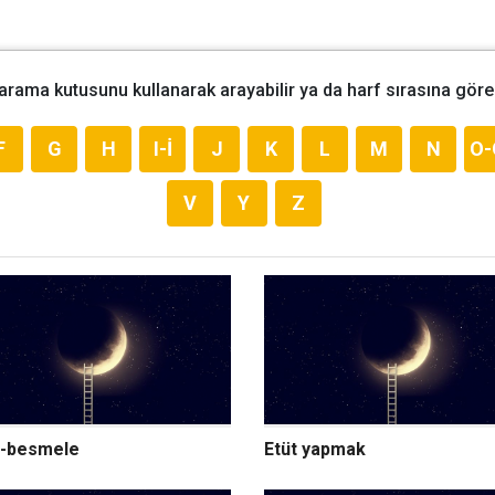
 arama kutusunu kullanarak arayabilir ya da harf sırasına göre 
F
G
H
I-İ
J
K
L
M
N
O-
V
Y
Z
-besmele
Etüt yapmak