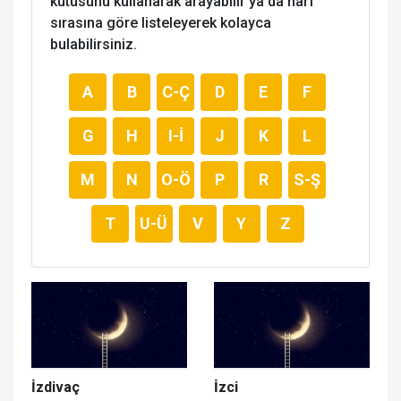
kutusunu kullanarak arayabilir ya da harf
sırasına göre listeleyerek kolayca
bulabilirsiniz.
A
B
C-Ç
D
E
F
G
H
I-İ
J
K
L
M
N
O-Ö
P
R
S-Ş
T
U-Ü
V
Y
Z
İzdivaç
İzci