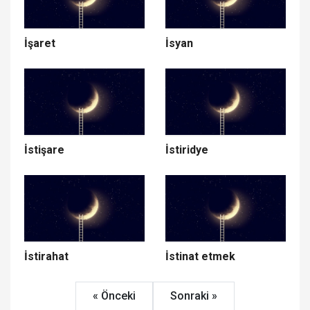
İşaret
İsyan
İstişare
İstiridye
İstirahat
İstinat etmek
« Önceki
Sonraki »