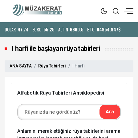
DOLAR
47.74
EURO
55.25
ALTIN
6660.5
BTC
64954.947$
I harfi ile başlayan rüya tabirleri
ANA SAYFA
Rüya Tabirleri
I Harfi
Alfabetik Rüya Tabirleri Ansiklopedisi
Anlamını merak ettiğiniz rüya tabirlerini arama