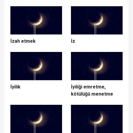
İzah etmek
İz
İyilik
İyiliği emretme,
kötülüğü menetme