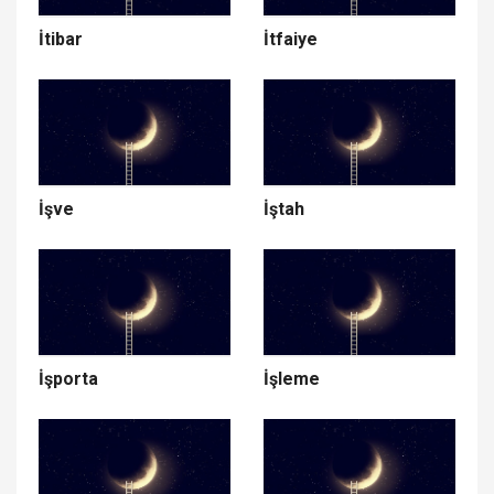
İtibar
İtfaiye
İşve
İştah
İşporta
İşleme