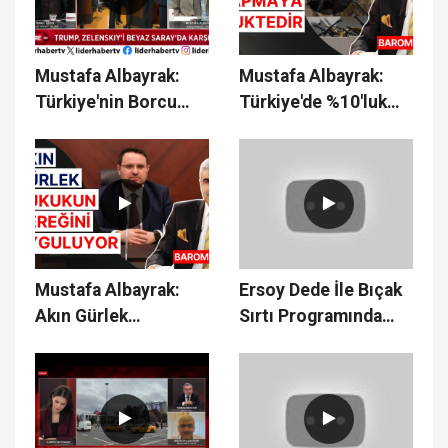
Mustafa Albayrak:
Mustafa Albayrak:
Türkiye'nin Borcu
Türkiye'de %10'luk
Yok
Bir Kitlenin Lideri
Abdullah Öcalan'dır
Mustafa Albayrak:
Ersoy Dede İle Bıçak
Akın Gürlek
Sırtı Programında
Ciddiyetle
Gündemi Konuştuk -
Korunmalıdır
04.06.2025