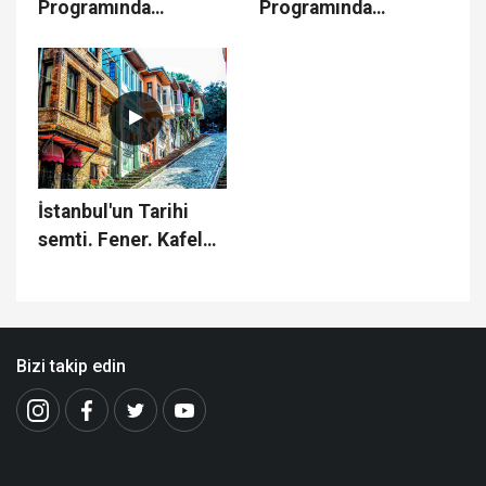
Programında
Programında
Gündemi Konuştuk -
Gündemi Konuştuk -
20.01.2025
13.01.2025
İstanbul'un Tarihi
semti. Fener. Kafeler
caddesi ve kiremit
evleri
Bizi takip edin