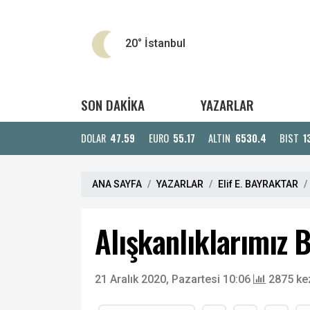
20°
İstanbul
SON DAKİKA
YAZARLAR
DOLAR
47.59
EURO
55.17
ALTIN
6530.4
BIST
1
ANA SAYFA
YAZARLAR
Elif E. BAYRAKTAR
Alışkanlıklarımız B
21 Aralık 2020, Pazartesi 10:06
2875 ke