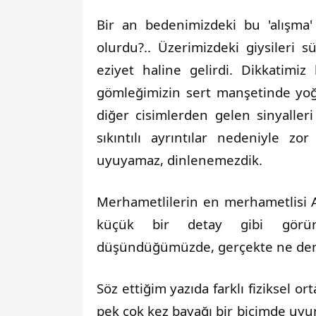
Bir an bedenimizdeki bu 'alışma
olurdu?.. Üzerimizdeki giysileri 
eziyet haline gelirdi. Dikkatimi
gömleğimizin sert manşetinde yo
diğer cisimlerden gelen sinyaller
sıkıntılı ayrıntılar nedeniyle zo
uyuyamaz, dinlenemezdik.
Merhametlilerin en merhametlisi Al
küçük bir detay gibi görü
düşündüğümüzde, gerçekte ne denli
Söz ettiğim yazıda farklı fiziksel or
pek çok kez bayağı bir biçimde uyum