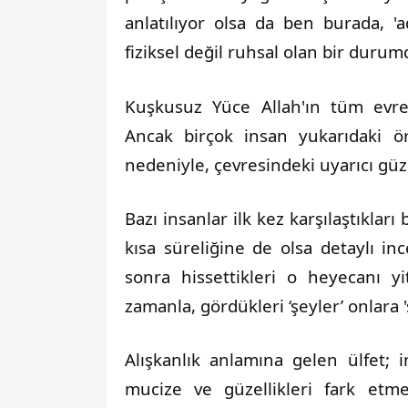
anlatılıyor olsa da ben burada, 
fiziksel değil ruhsal olan bir duru
Kuşkusuz Yüce Allah'ın tüm evren
Ancak birçok insan yukarıdaki ö
nedeniyle, çevresindeki uyarıcı gü
Bazı insanlar ilk kez karşılaştıkları b
kısa süreliğine de olsa detaylı in
sonra hissettikleri o heyecanı yi
zamanla, gördükleri ‘şeyler’ onlara 's
Alışkanlık anlamına gelen ülfet; i
mucize ve güzellikleri fark etm