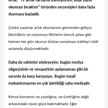
Artık, “TV’lerde tartışma izlemiyorum, köşe yazısı
okumayı bıraktım” türünden serzenişleri daha fazla
duymaya başladık.
Çünkü yazarlar artık okurlarının gerisinden geliyor.
Derinliksiz ve vizyonsuz fikirlerin temcit pilavı gibi
hemen her gün okurun önüne sunulması kaliteyi ciddi
anlamda düşürmektedir.
Daha da vahimini söyleyeyim; bugün medya
oligarşisinin ve vesayetinin aşılamaması gibi bir
sorunla da karşı karşıyayız. Bugün torpil
mekanizmasının en çok işletildiği saha medyadır
.
Kimse kimsenin ne yazdığına, ne ürettiğine değil
arkasındaki siyasi güce bakmaktadır. Eğer