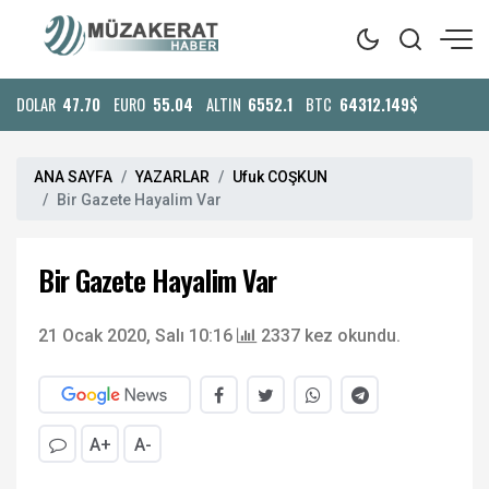
DOLAR
47.70
EURO
55.04
ALTIN
6552.1
BTC
64312.149$
ANA SAYFA
YAZARLAR
Ufuk COŞKUN
Bir Gazete Hayalim Var
Bir Gazete Hayalim Var
21 Ocak 2020, Salı 10:16
2337 kez okundu.
A+
A-