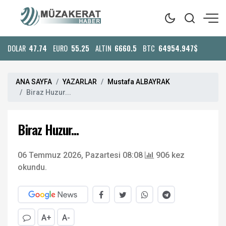
DOLAR
47.74
EURO
55.25
ALTIN
6660.5
BTC
64954.947$
ANA SAYFA
YAZARLAR
Mustafa ALBAYRAK
Biraz Huzur...
Biraz Huzur...
06 Temmuz 2026, Pazartesi 08:08
906 kez
okundu.
A+
A-