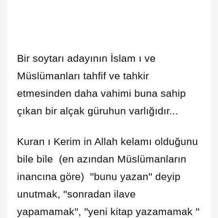
Bir soytarı adayının İslam ı ve
Müslümanları tahfif ve tahkir
etmesinden daha vahimi buna sahip
çıkan bir alçak güruhun varlığıdır...
Kuran ı Kerim in Allah kelamı olduğunu
bile bile (en azından Müslümanların
inancına göre) ''bunu yazan'' deyip
unutmak, ''sonradan ilave
yapamamak'', ''yeni kitap yazamamak ''