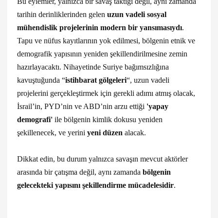
Bu eylemler, yalnızca bir savaş taktiği değil, aynı zamanda
tarihin derinliklerinden gelen
uzun vadeli sosyal
mühendislik projelerinin modern bir yansımasıydı
.
Tapu ve nüfus kayıtlarının yok edilmesi, bölgenin etnik ve
demografik yapısının yeniden şekillendirilmesine zemin
hazırlayacaktı. Nihayetinde Suriye bağımsızlığına
kavuştuğunda “
istihbarat gölgeleri
“, uzun vadeli
projelerini gerçekleştirmek için gerekli adımı atmış olacak,
İsrail’in, PYD’nin ve ABD’nin arzu ettiği
'yapay
demografi'
ile bölgenin kimlik dokusu yeniden
şekillenecek, ve yerini
yeni düzen
alacak.
Dikkat edin, bu durum yalnızca savaşın mevcut aktörler
arasında bir çatışma değil, aynı zamanda
bölgenin
gelecekteki yapısını şekillendirme mücadelesidir
.