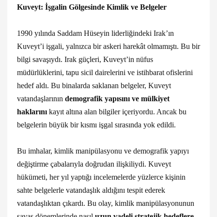
Kuveyt: İşgalin Gölgesinde Kimlik ve Belgeler
1990 yılında Saddam Hüseyin liderliğindeki Irak’ın
Kuveyt’i işgali, yalnızca bir askeri harekât olmamıştı. Bu bir
bilgi savaşıydı. Irak güçleri, Kuveyt’in nüfus
müdürlüklerini, tapu sicil dairelerini ve istihbarat ofislerini
hedef aldı. Bu binalarda saklanan belgeler, Kuveyt
vatandaşlarının
demografik yapısını ve mülkiyet
haklarını
kayıt altına alan bilgiler içeriyordu. Ancak bu
belgelerin büyük bir kısmı işgal sırasında yok edildi.
Bu imhalar, kimlik manipülasyonu ve demografik yapıyı
değiştirme çabalarıyla doğrudan ilişkiliydi. Kuveyt
hükümeti, her yıl yaptığı incelemelerde yüzlerce kişinin
sahte belgelerle vatandaşlık aldığını tespit ederek
vatandaşlıktan çıkardı. Bu olay, kimlik manipülasyonunun
savaş dönemlerinde nasıl
uzun vadeli stratejik hedeflere