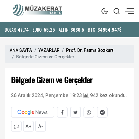
DOLAR
47.74
EURO
55.25
ALTIN
6660.5
BTC
64954.947$
ANA SAYFA
YAZARLAR
Prof. Dr. Fatma Bozkurt
Bölgede Gizem ve Gerçekler
Bölgede Gizem ve Gerçekler
26 Aralık 2024, Perşembe 19:23
942 kez okundu.
A+
A-