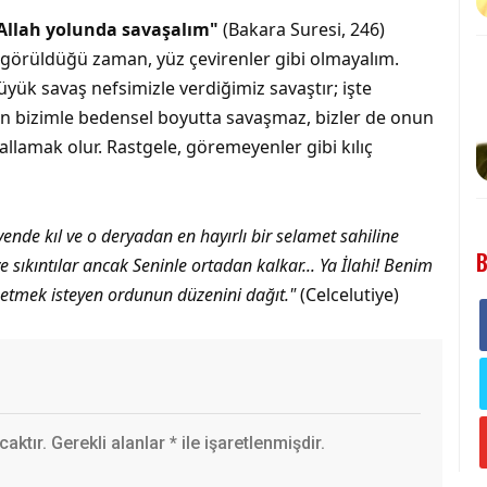
 Allah yolunda savaşalım"
(Bakara Suresi, 246)
ngörüldüğü zaman, yüz çevirenler gibi olmayalım.
yük savaş nefsimizle verdiğimiz savaştır; işte
an bizimle bedensel boyutta savaşmaz, bizler de onun
allamak olur. Rastgele, göremeyenler gibi kılıç
vende kıl ve o deryadan en hayırlı bir selamet sahiline
B
 sıkıntılar ancak Seninle ortadan kalkar... Ya İlahi! Benim
r etmek isteyen ordunun düzenini dağıt."
(Celcelutiye)
ktır. Gerekli alanlar
*
ile işaretlenmişdir.