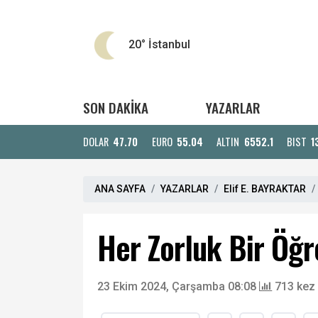
20°
İstanbul
SON DAKİKA
YAZARLAR
DOLAR
47.70
EURO
55.04
ALTIN
6552.1
BIST
1
ANA SAYFA
YAZARLAR
Elif E. BAYRAKTAR
Her Zorluk Bir Öğr
23 Ekim 2024, Çarşamba 08:08
713 kez