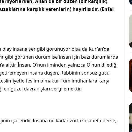
rlıyorlarken, Allah da bir düzen (bir karşılık)
aklarına karşılık verenlerin) hayırlısıdır. (Enfal
ığı olay insana şer gibi görünüyor olsa da Kur’an’da
Hayır gibi görünen durum ise insan için bazı durumlarda
ah’a aittir. İnsan, O’nun ilminden yalnızca O’nun dilediği
a getiremeyen insana düşen, Rabbinin sonsuz gücü
teslimiyetle teslim olmaktır. Tüm imtihanlara karşı
ı en güzel davranışları sergilemektir.
nın işaretidir. İnsana ne kadar zorluk isabet ederse,