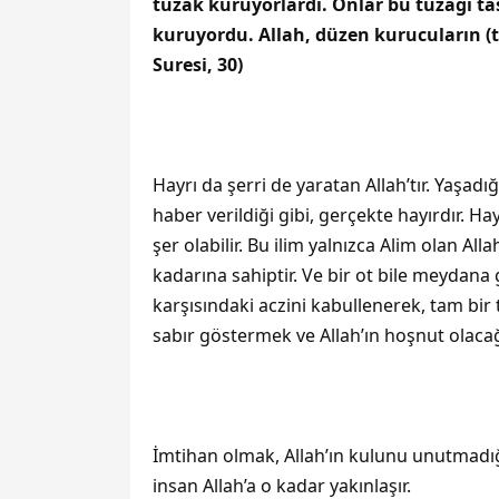
tuzak kuruyorlardı. Onlar bu tuzağı tasa
kuruyordu. Allah, düzen kurucuların (tuz
Suresi, 30)
Hayrı da şerri de yaratan Allah’tır. Yaşad
haber verildiği gibi, gerçekte hayırdır. 
şer olabilir. Bu ilim yalnızca Alim olan All
kadarına sahiptir. Ve bir ot bile meydan
karşısındaki aczini kabullenerek, tam bir 
sabır göstermek ve Allah’ın hoşnut olacağ
İmtihan olmak, Allah’ın kulunu unutmadığı
insan Allah’a o kadar yakınlaşır.