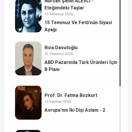
Nurcan Şahin ALEVLİ -
Eteğimdeki Taşlar
15 Temmuz 2026
15 Temmuz Ve Fetö'nün Siyasi
Ayağı
Rıza Davutoğlu
31 Temmuz 2025
ABD Pazarında Türk Ürünleri İçin
B Planı
Prof. Dr. Fatma Bozkurt
12 Haziran 2025
Avrupa’nın İki Dişi Aslanı - 2