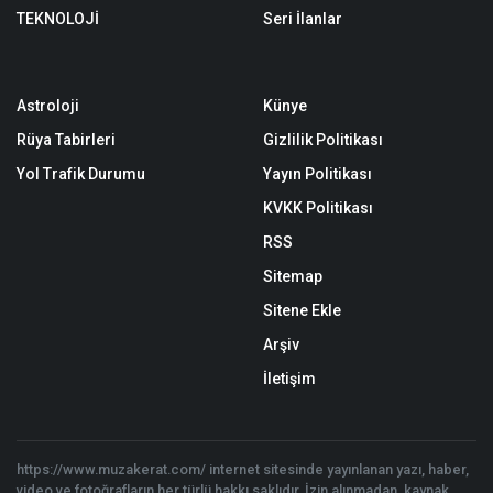
TEKNOLOJİ
Seri İlanlar
Astroloji
Künye
Rüya Tabirleri
Gizlilik Politikası
Yol Trafik Durumu
Yayın Politikası
KVKK Politikası
RSS
Sitemap
Sitene Ekle
Arşiv
İletişim
https://www.muzakerat.com/ internet sitesinde yayınlanan yazı, haber,
video ve fotoğrafların her türlü hakkı saklıdır. İzin alınmadan, kaynak