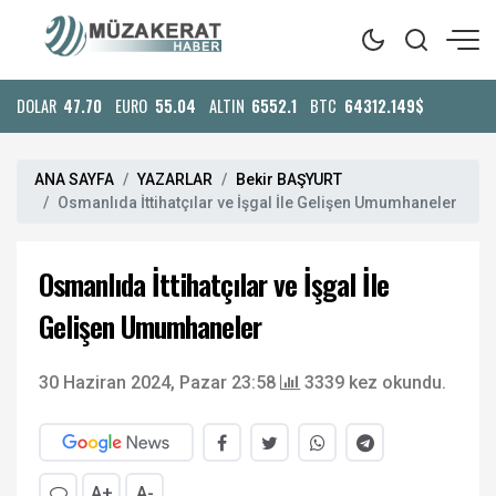
DOLAR
47.70
EURO
55.04
ALTIN
6552.1
BTC
64312.149$
ANA SAYFA
YAZARLAR
Bekir BAŞYURT
Osmanlıda İttihatçılar ve İşgal İle Gelişen Umumhaneler
Osmanlıda İttihatçılar ve İşgal İle
Gelişen Umumhaneler
30 Haziran 2024, Pazar 23:58
3339 kez okundu.
A+
A-