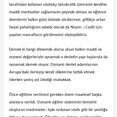
tarafından kollanan ıslahatçı bürokratik zümrenin kendine
maddi menfaatler sağlamanın peşinde olması ve eğlence
âlemlerini halkın gözü önünde sürdürmesi, gittikçe artan
hayat pahalılığının sebebi olarak da Nizam- ı Cedit için
yapılan masrafların görülmesini söyleyebiliriz.
Demek ki hangi dönemde olursa olsun halkın maddi ve
manevi değerleriyle oynamak o devletin yapı taşlarıyla da
oynamak demek oluyor. Osmanlı devlet adamlarının
Avrupa’daki ilerleyişi kendi ülkelerine tatbik etmek
isterken yanlış yol izlediği muhakkak.
Önce eğitime verilmesi gereken önem maalesef başka
alanlara verildi. Osmanlı eğitim sisteminin temelini
oluşturan medreseler; tıpkı ordunun ıslahı gibi bir yeniliğe