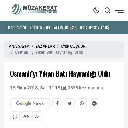
DOLAR
47.70
EURO
55.04
ALTIN
6552.1
BTC
64312.149$
ANA SAYFA
YAZARLAR
Ufuk COŞKUN
Osmanlı’yı Yıkan Batı Hayranlığı Oldu
Osmanlı’yı Yıkan Batı Hayranlığı Oldu
16 Ekim 2018, Salı 11:19
3825 kez okundu.
A+
A-