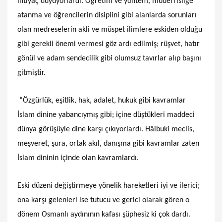
ihtiyaç duyuyorlardı. Öğretim ve yöntem, müderrisliğe
atanma ve öğrencilerin disiplini gibi alanlarda sorunları
olan medreselerin akli ve müspet ilimlere eskiden olduğu
gibi gerekli önemi vermesi göz ardı edilmiş; rüşvet, hatır
gönül ve adam sendecilik gibi olumsuz tavırlar alıp başını
gitmiştir.
“Özgürlük, eşitlik, hak, adalet, hukuk gibi kavramlar
İslam dinine yabancıymış gibi; içine düştükleri maddeci
dünya görüşüyle dine karşı çıkıyorlardı. Hâlbuki meclis,
meşveret, şura, ortak akıl, danışma gibi kavramlar zaten
İslam dininin içinde olan kavramlardı.
Eski düzeni değiştirmeye yönelik hareketleri iyi ve ilerici;
ona karşı gelenleri ise tutucu ve gerici olarak gören o
dönem Osmanlı aydınının kafası şüphesiz ki çok dardı.