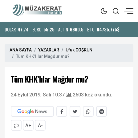
DOLAR
47.74
EURO
55.25
ALTIN
6660.5
BTC
64735.775$
ANA SAYFA
YAZARLAR
Ufuk COŞKUN
Tüm KHK’lılar Mağdur mu?
Tüm KHK’lılar Mağdur mu?
24 Eylül 2019, Salı 10:37
2503 kez okundu.
A+
A-