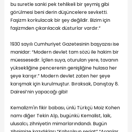
bu suretle sanki pek tehlikeli bir şeymiş gibi
görülmesi beni derin düşüncelere sevketti.
Faşizm korkulacak bir şey değildir. Bizim için
faşizmden çıkarılacak düsturlar vardır.”
1930 sayılı Cumhuriyet Gazetesinin başyazısı ise
manidar: “Modern devlet tam sözü ile hakim bir
müessesedir. İçilen suya, oturulan yere, tavanın
yüksekliğine pencerenin genişliğine hulasa her
şeye karışır.” Modern devlet zaten her şeye
karışmak için kurulmuştur. Bıraksak, Danıştay 8.
Dairesi’nin yapacağı gibi!
Kemalizm'in fikir babası, ünlü Türkçü Moiz Kohen
namı diğer Tekin Alp, bugünkü Kemalist, laik,
ulusalcı, zihniyetin mimarlarındandı. Bugün
zihnimize kazıdıkları “Kahrolsun şeriat” “Araplar