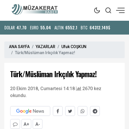
DOLAR
47.70
EURO
55.04
ALTIN
6552.1
BTC
64312.149$
ANA SAYFA
YAZARLAR
Ufuk COŞKUN
Türk/Müslüman Irkçılık Yapmaz!
Türk/Müslüman Irkçılık Yapmaz!
20 Ekim 2018, Cumartesi 14:18
2670 kez
okundu.
A+
A-