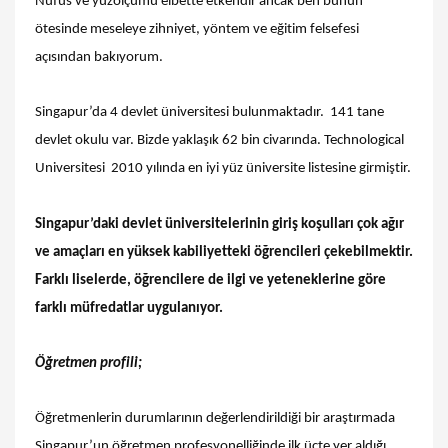
Nüfus ve yüzölçümü elbette etkendir ancak ben bunun
ötesinde meseleye zihniyet, yöntem ve eğitim felsefesi
açısından bakıyorum.
Singapur’da 4 devlet üniversitesi bulunmaktadır. 141 tane
devlet okulu var. Bizde yaklaşık 62 bin civarında. Technological
Universitesi 2010 yılında en iyi yüz üniversite listesine girmiştir.
Singapur’daki devlet üniversitelerinin giriş koşulları çok ağır
ve amaçları en yüksek kabiliyetteki öğrencileri çekebilmektir.
Farklı liselerde, öğrencilere de ilgi ve yeteneklerine göre
farklı müfredatlar uygulanıyor.
Öğretmen profili;
Öğretmenlerin durumlarının değerlendirildiği bir araştırmada
Singapur’un öğretmen profesyonelliğinde ilk üçte yer aldığı