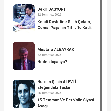
Bekir BAŞYURT
22 Temmuz 2026
Kendi Devletine Silah Çeken,
Cemal Paşa'nın Tiflis’te Katli.
Mustafa ALBAYRAK
22 Temmuz 2026
Neden İspanya?
Nurcan Şahin ALEVLİ -
Eteğimdeki Taşlar
15 Temmuz 2026
15 Temmuz Ve Fetö'nün Siyasi
Ayağı