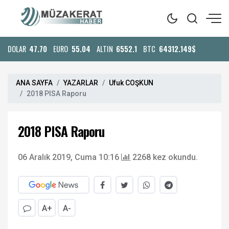
DOLAR
47.70
EURO
55.04
ALTIN
6552.1
BTC
64312.149$
ANA SAYFA
YAZARLAR
Ufuk COŞKUN
2018 PISA Raporu
2018 PISA Raporu
06 Aralık 2019, Cuma 10:16
2268 kez okundu.
A+
A-