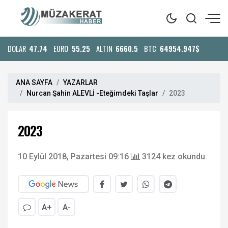
DOLAR
47.74
EURO
55.25
ALTIN
6660.5
BTC
64954.947$
ANA SAYFA
YAZARLAR
Nurcan Şahin ALEVLİ -Eteğimdeki Taşlar
2023
2023
10 Eylül 2018, Pazartesi 09:16
3124 kez okundu.
A+
A-