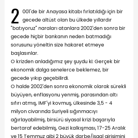
2
001'de bir Anayasa kitabı fırlatıldığı için bir
gecede altüst olan bu ülkede yıllardır
"batıyoruz" naraları atanlara 2002'den sonra bir
gecede hiçbir bankanın neden batmadığı
sorusunu yöneltin size hakaret etmeye
başlasınlar.
O krizden anladığımız şey şuydu ki: Gerçek bir
ekonomik dalga senelerce beklemez, bir
gecede yıkıp geçebilirdi.
O halde 2002'den sonra ekonomik olarak sürekli
büyüyen, enflasyonu yenmiş, parasından altı
sıfırı atmış, IMF'yi kovmuş, ülkesinde 3,5 - 4
milyon civarında Suriyeli sığınmacıyı
ağırlayabilmiş, birsürü siyasal krizi başarıyla
bertaraf edebilmiş, Gezi kalkışması, 17-25 Aralık
ve 15 Temmuz gibi 2 büyük darbe/işgal girişimini