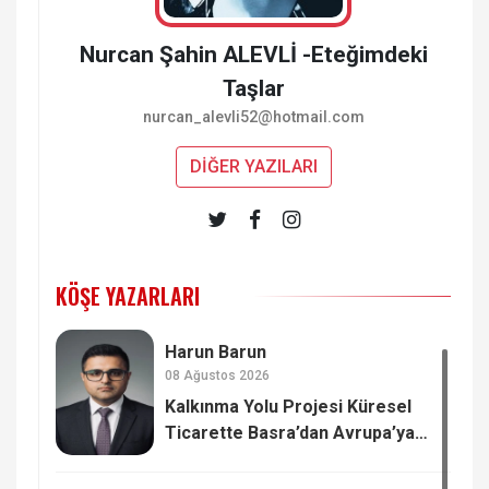
Nurcan Şahin ALEVLİ -Eteğimdeki
Taşlar
nurcan_alevli52@hotmail.com
DİĞER YAZILARI
KÖŞE YAZARLARI
Harun Barun
08 Ağustos 2026
Kalkınma Yolu Projesi Küresel
Ticarette Basra’dan Avrupa’ya
Yeni Güç Dengesi