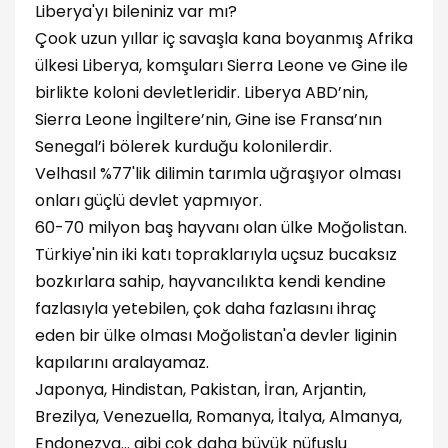
Liberya'yı bileniniz var mı?
Çook uzun yıllar iç savaşla kana boyanmış Afrika
ülkesi Liberya, komşuları Sierra Leone ve Gine ile
birlikte koloni devletleridir. Liberya ABD’nin,
Sierra Leone İngiltere’nin, Gine ise Fransa’nın
Senegal’i bölerek kurduğu kolonilerdir.
Velhasıl %77'lik dilimin tarımla uğraşıyor olması
onları güçlü devlet yapmıyor.
60-70 milyon baş hayvanı olan ülke Moğolistan.
Türkiye'nin iki katı topraklarıyla uçsuz bucaksız
bozkırlara sahip, hayvancılıkta kendi kendine
fazlasıyla yetebilen, çok daha fazlasını ihraç
eden bir ülke olması Moğolistan'a devler liginin
kapılarını aralayamaz.
Japonya, Hindistan, Pakistan, İran, Arjantin,
Brezilya, Venezuella, Romanya, İtalya, Almanya,
Endonezya... gibi çok daha büyük nüfuslu