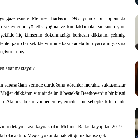
ye
gazetesinde Mehmet Barlas'ın 1997 yılında bir toplantıda
arı ve evlerine yönelik yağma ve kundaklamalar sırasında yine
r şekilde hiç kimsenin dokunmadığı herkesin dikkatini çekmiş.
nler garip bir şekilde vitrinine bakıp adeta bir uyarı almışçasına
eçiyorlarmış.
den atlanmaktaydı?
ın sapasağlam yerinde durduğunu görenler merakla yaklaşmışlar
r. Meğer dükkânın vitrininde ünlü bestekâr Beethoven’in bir büstü
 Atatürk büstü zanneden eylemciler bu sebeple kılına bile
azının detayına asıl kaynak olan Mehmet Barlas’la yapılan 2019
 vakıf olacaktım. Meğer yukarıda naklettiğimiz hadise çok