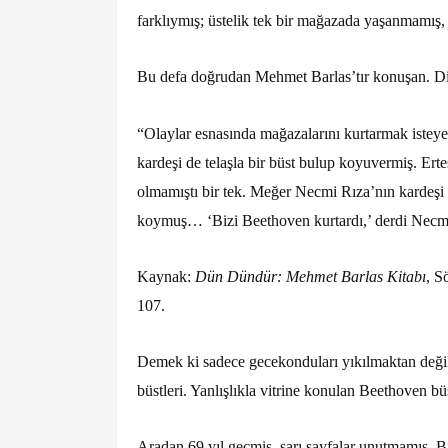
farklıymış; üstelik tek bir mağazada yaşanmamış,
Bu defa doğrudan Mehmet Barlas’tır konuşan. Di
“Olaylar esnasında mağazalarını kurtarmak isteye
kardeşi de telaşla bir büst bulup koyuvermiş. Erte
olmamıştı bir tek. Meğer Necmi Rıza’nın kardeşi 
koymuş… ‘Bizi Beethoven kurtardı,’ derdi Necm
Kaynak:
Dün Dündür: Mehmet Barlas Kitabı
, S
107.
Demek ki sadece gecekonduları yıkılmaktan değil,
büstleri. Yanlışlıkla vitrine konulan Beethoven bü
Aradan 69 yıl geçmiş, sarı sayfalar unutmamış. B