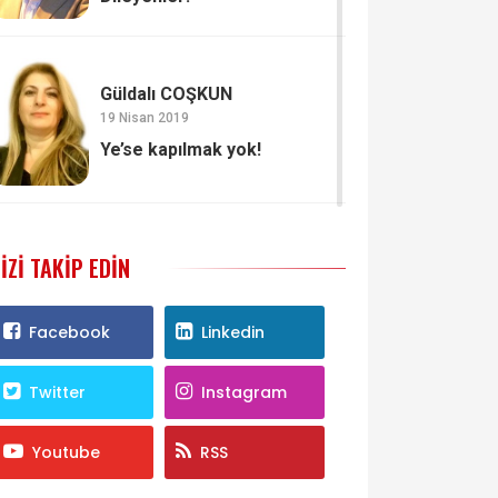
Güldalı COŞKUN
19 Nisan 2019
Ye’se kapılmak yok!
IZI TAKIP EDIN
Facebook
Linkedin
Twitter
Instagram
Youtube
RSS