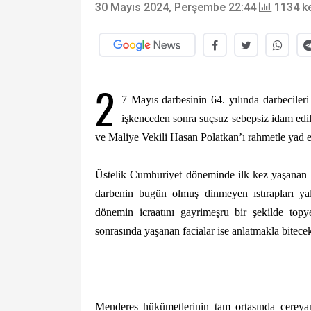
30 Mayıs 2024, Perşembe 22:44
1134 k
2
7 Mayıs darbesinin 64. yılında darbecileri
işkenceden sonra suçsuz sebepsiz idam edi
ve Maliye Vekili Hasan Polatkan’ı rahmetle yad 
Üstelik Cumhuriyet döneminde ilk kez yaşanan v
darbenin bugün olmuş dinmeyen ıstırapları yaln
dönemin icraatını gayrimeşru bir şekilde top
sonrasında yaşanan facialar ise anlatmakla bitecek
Menderes hükümetlerinin tam ortasında cereyan