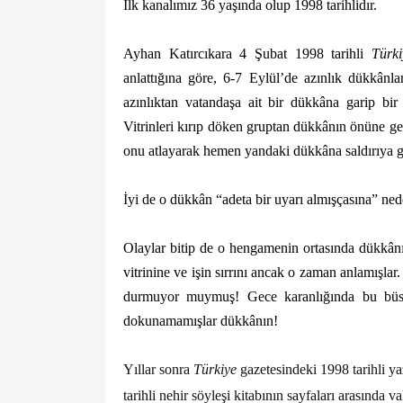
İlk kanalımız 36 yaşında olup 1998 tarihlidır.
Ayhan Katırcıkara 4 Şubat 1998 tarihli
Türki
anlattığına göre, 6-7 Eylül’de azınlık dükkânl
azınlıktan vatandaşa ait bir dükkâna garip bi
Vitrinleri kırıp döken gruptan dükkânın önüne gele
onu atlayarak hemen yandaki dükkâna saldırıya g
İyi de o dükkân “adeta bir uyarı almışçasına” ne
Olaylar bitip de o hengamenin ortasında dükkân
vitrinine ve işin sırrını ancak o zaman anlamışla
durmuyor muymuş! Gece karanlığında bu büstü
dokunamamışlar dükkânın!
Yıllar sonra
Türkiye
gazetesindeki 1998 tarihli y
tarihli nehir söyleşi kitabının sayfaları arasında