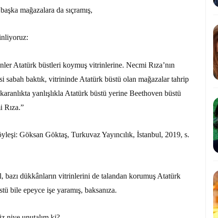
 başka mağazalara da sıçramış,
nliyoruz:
nler Atatürk büstleri koymuş vitrinlerine. Necmi Rıza’nın
si sabah baktık, vitrininde Atatürk büstü olan mağazalar tahrip
karanlıkta yanlışlıkla Atatürk büstü yerine Beethoven büstü
i Rıza.”
öyleşi: Göksan Göktaş, Turkuvaz Yayıncılık, İstanbul, 2019, s.
 bazı dükkânların vitrinlerini de talandan korumuş Atatürk
stü bile epeyce işe yaramış, baksanıza.
iz niye unutalım ki?