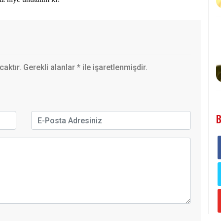
ktır. Gerekli alanlar
*
ile işaretlenmişdir.
B