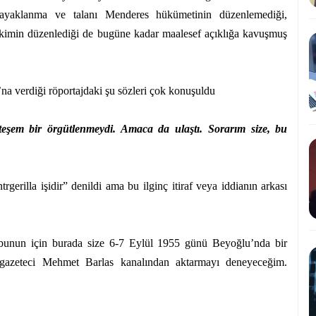
aklanma ve talanı Menderes hükümetinin düzenlemediği,
 kimin düzenlediği de bugüne kadar maalesef açıklığa kavuşmuş
na verdiği röportajdaki şu sözleri çok konuşuldu
teşem bir örgütlenmeydi. Amaca da ulaştı. Sorarım size, bu
rgerilla işidir” denildi ama bu ilginç itiraf veya iddianın arkası
 bunun için burada size 6-7 Eylül 1955 günü Beyoğlu’nda bir
 gazeteci Mehmet Barlas kanalından aktarmayı deneyeceğim.