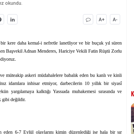
ez okundu.
A+
A-
 bir kere daha kemal-i nefretle lanetliyor ve bir buçuk yıl süren
len Başvekil Adnan Menderes, Hariciye Vekili Fatin Rüştü Zorlu
ediyoruz.
e müteakip askeri müdahalelere babalık eden bu kanlı ve kinli
ız idamlara inhisar etmiyor, darbecilerin 10 yıllık bir siyasî
yekün yargılamaya kalktığı Yassıada muhakemesi sırasında ve
K
 gibi değildir.
 eden 6-7 Eylül olaylarını kimin düzenlediği ise hala bir sır