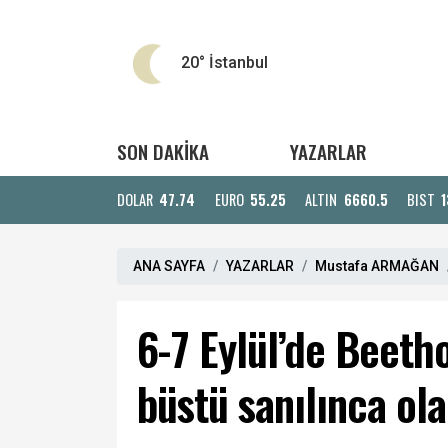
20°
İstanbul
SON DAKİKA
YAZARLAR
DOLAR
47.74
EURO
55.25
ALTIN
6660.5
BIST
1
ANA SAYFA
YAZARLAR
Mustafa ARMAĞAN
6-7 Eylül’de Beeth
büstü sanılınca ol