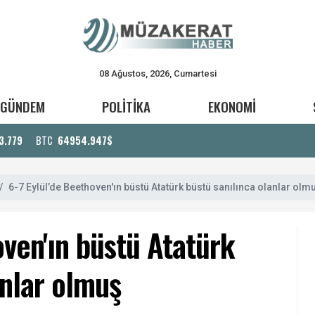
08 Ağustos, 2026, Cumartesi
GÜNDEM
POLİTİKA
EKONOMİ
3.779
BTC
64954.947$
6-7 Eylül’de Beethoven'ın büstü Atatürk büstü sanılınca olanlar olm
oven'ın büstü Atatürk
anlar olmuş