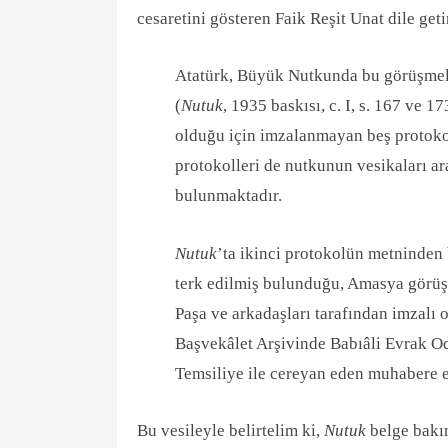
cesaretini gösteren Faik Reşit Unat dile geti
Atatürk, Büyük Nutkunda bu görüşmele
(
Nutuk
, 1935 baskısı, c. I, s. 167 ve 1
olduğu için imzalanmayan beş protokol
protokolleri de nutkunun vesikaları ar
bulunmaktadır.
Nutuk
’ta ikinci protokolün metninden 
terk edilmiş bulunduğu, Amasya görüş
Paşa ve arkadaşları tarafından imzalı
Başvekâlet Arşivinde Babıâli Evrak O
Temsiliye ile cereyan eden muhabere ev
Bu vesileyle belirtelim ki,
Nutuk
belge bakı