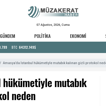
07 Ağustos, 2026, Cuma
GÜNDEM
POLİTİKA
EKONOMİ
3.799
BTC
64312.149$
Amasya’da İstanbul hükümetiyle mutabık kalınan gizli protokol ne
l hükümetiyle mutabık
okol neden