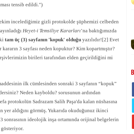
ası tensib edildi.")
ekim incelediğimiz gizli protokolde şüphemizi celbeden
 yayınladığı
Heyet-i Temsiliye Kararları
’na baktığımızda
aki
tam üç (3) sayfanın 'kopuk' olduğu
yazılıdır!
[2]
Evet
ir kararın 3 sayfası neden kopuktur? Kim kopartmıştır?
ivlerimizin birileri tarafından elden geçirildiğini mi
B
maddesinin ilk cümlesinden sonraki 3 sayfanın “kopuk”
 dersiniz? Neden kayboldu? sorusunun ardından
defa protokolün Sadrazam Salih Paşa'da kalan nüshasına
n yer aldığını görmüş. Yukarıda okuduğunuz ikinci
sonrasının ideolojik inşa ortamında orijinal belgelerin
 gösteriyor.