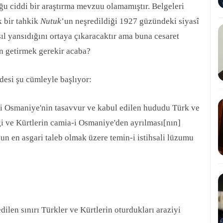
ğu ciddi bir araştırma mevzuu olamamıştır. Belgeleri
k bir tahkik
Nutuk
’un neşredildiği 1927 güzündeki siyasî
ıl yansıdığını ortaya çıkaracaktır ama buna cesaret
n getirmek gerekir acaba?
desi şu cümleyle başlıyor:
 Osmaniye'nin tasavvur ve kabul edilen hududu Türk ve
ği ve Kürtlerin camia-i Osmaniye'den ayrılması[nın]
un en asgari taleb olmak üzere temin-i istihsali lüzumu
ilen sınırı Türkler ve Kürtlerin oturdukları araziyi