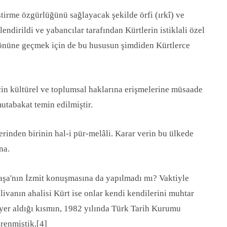
ştirme özgürlüğünü sağlayacak şekilde örfi (ırkî) ve
ndirildi ve yabancılar tarafından Kürtlerin istiklali özel
 önüne geçmek için de bu hususun şimdiden Kürtlerce
için kültürel ve toplumsal haklarına erişmelerine müsaade
utabakat temin edilmiştir.
lerinden birinin hal-i pür-melâli. Karar verin bu ülkede
na.
aşa'nın İzmit konuşmasına da yapılmadı mı? Vaktiyle
ivanın ahalisi Kürt ise onlar kendi kendilerini muhtar
 yer aldığı kısmın, 1982 yılında Türk Tarih Kurumu
ğrenmiştik.
[4]