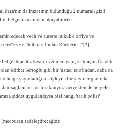
al Paşa'nın da imzasının bulunduğu 2 numaralı gizli
ını belgenin aslından okuyabiliriz:
 temin edecek vech ve surette hukuk-i örfiye ve
tervîc ve ecânib tarafından Kürtlerin..."
[3]
belge düpedüz kesilip yeniden yapıştırılmıştır. Üstelik
olan Mithat Sertoğlu gibi bir 'üstad' tarafından, daha da
ani belge yayınladığını söyleyen bir yayın organında
dair sağlam bir his bırakmıyor. Gerçekten de belgeler
mıza şiddet uygulandıysa bizi hangi 'tarih polisi'
 (mecburen sadeleştireceğiz):