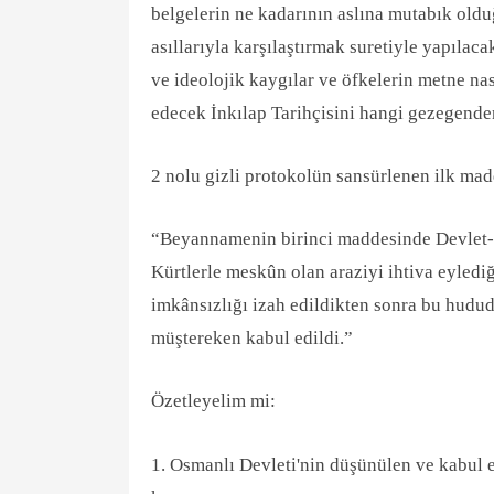
belgelerin ne kadarının aslına mutabık oldu
asıllarıyla karşılaştırmak suretiyle yapılaca
ve ideolojik kaygılar ve öfkelerin metne nas
edecek İnkılap Tarihçisini hangi gezegende
2 nolu gizli protokolün sansürlenen ilk mad
“Beyannamenin birinci maddesinde Devlet-i
Kürtlerle meskûn olan araziyi ihtiva eyledi
imkânsızlığı izah edildikten sonra bu hudud
müştereken kabul edildi.”
Özetleyelim mi:
1. Osmanlı Devleti'nin düşünülen ve kabul ed