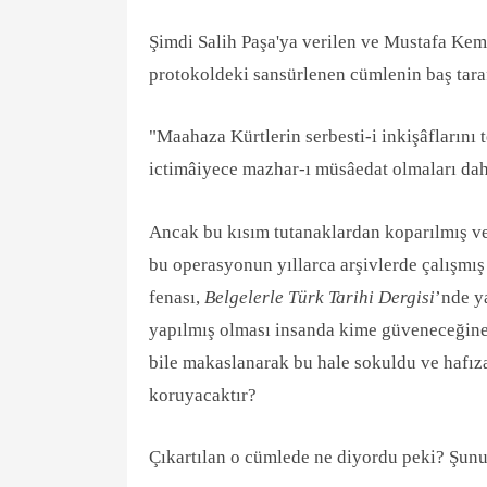
Şimdi Salih Paşa'ya verilen ve Mustafa Kem
protokoldeki sansürlenen cümlenin baş taraf
"Maahaza Kürtlerin serbesti-i inkişâflarını
ictimâiyece mazhar-ı müsâedat olmaları dahi 
Ancak bu kısım tutanaklardan koparılmış ve 
bu operasyonun yıllarca arşivlerde çalışmış 
fenası,
Belgelerle Türk Tarihi Dergisi
’nde y
yapılmış olması insanda kime güveneceğine 
bile makaslanarak bu hale sokuldu ve hafıza
koruyacaktır?
Çıkartılan o cümlede ne diyordu peki? Şunu