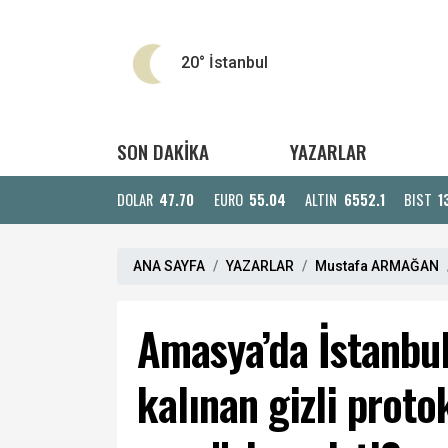
20°
İstanbul
SON DAKİKA
YAZARLAR
DOLAR
47.70
EURO
55.04
ALTIN
6552.1
BIST
1
ANA SAYFA
YAZARLAR
Mustafa ARMAĞAN
Amasya’da İstanbu
kalınan gizli prot