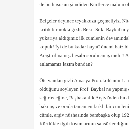
de bu hususun şimdiden Kürtlerce malum olm
Belgeler deyince teyakkuza geçmeliyiz. Nit
kritik bir nokta gizli. Bekir Sıtkı Baykal'ın
yukarıya aldığımız ilk cümlenin devamınd
kopuk! İyi de bu kadar hayatî önemi haiz b
Araştırılmamış, hesabı sorulmamış mıdır? Arş
anlamamız lazım bundan?
Öte yandan gizli Amasya Protokolü'nün 1. 
olduğunu söyleyen Prof. Baykal ne yapmış
seğirteceğine, Başbakanlık Arşivi'nden bu 
bakmış ve orada tamamen farklı bir cümleni
cümle, arşiv nüshasında bambaşka olup 1923 
Kürtlükle ilgili kısımlarının sansürlendiğini