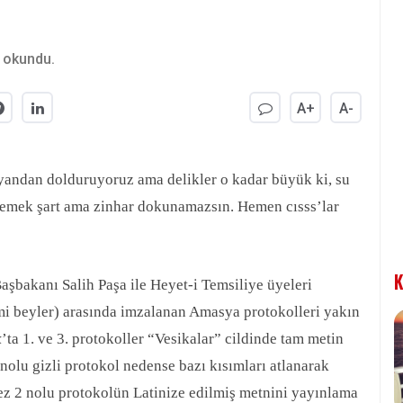
 okundu.
A+
A-
r yandan dolduruyoruz ama delikler o kadar büyük ki, su
mlemek şart ama zinhar dokunamazsın. Hemen cısss’lar
K
bakanı Salih Paşa ile Heyet-i Temsiliye üyeleri
i beyler) arasında imzalanan Amasya protokolleri yakın
k
’ta 1. ve 3. protokoller “Vesikalar” cildinde tam metin
 nolu gizli protokol nedense bazı kısımları atlanarak
kez 2 nolu protokolün Latinize edilmiş metnini yayınlama