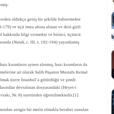
rmiş:
rden oldukça geniş bir şekilde bahsetmekte
73-179) ve üçü imza altına alınan ve ikisi gizli
 hakkında bilgi vermekte ve birinci, üçüncü
asında (
Nutuk
, c. III, s. 192-194) yayımlamış
bazı kısımların aynen alınmış, bazı kısımların da
melerine ait olarak Salih Paşanın Mustafa Kemal
 olmak üzere İstanbul’a götürdüğü ve şimdi
dasından devralınan dosyasındaki (Heyet-i
rakı, Nr. 8) suretinden öğrenilmektedir.
[1]
mından zengin bir metin olmakla beraber sunulan