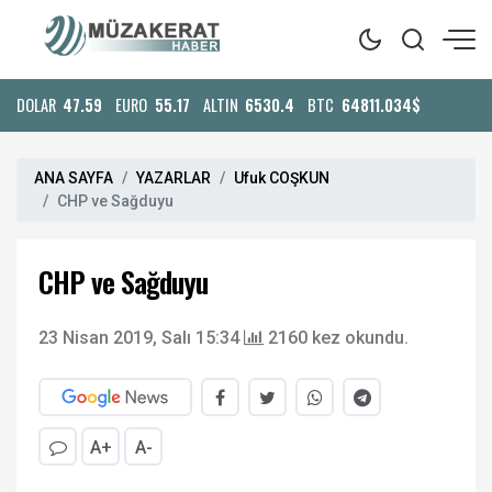
DOLAR
47.59
EURO
55.17
ALTIN
6530.4
BTC
64811.034$
ANA SAYFA
YAZARLAR
Ufuk COŞKUN
CHP ve Sağduyu
CHP ve Sağduyu
23 Nisan 2019, Salı 15:34
2160 kez okundu.
A+
A-