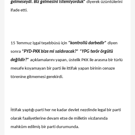
gelmeseydi. Biz gelmesini istemiyorduk”
diyerek üzüntülerini
ifade etti.
15 Temmuz işgal teşebbüsü için
“kontrollü darbedir”
diyen
sonra
“PYD-PKK bize mi saldıracak?” “YPG terör örgütü
değildir?”
açıklamalarını yapan, üstelik PKK ile arasına bir türlü
mesafe koyamayan bir parti ile ittifak yapan birinin cenaze
törenine gitmemesi gerekirdi.
İttifak yaptığı parti her ne kadar devlet nezdinde legal bir parti
olarak faaliyetlerine devam etse de milletin vicdanında
mahkûm edilmiş bir parti durumunda.