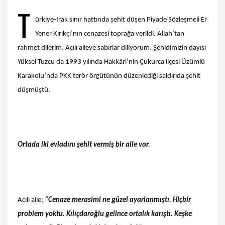
T
ürkiye-Irak sınır hattında şehit düşen Piyade Sözleşmeli Er
Yener Kırıkçı’nın cenazesi toprağa verildi. Allah’tan
rahmet dilerim. Acılı aileye sabırlar diliyorum. Şehidimizin dayısı
Yüksel Tuzcu da 1993 yılında Hakkâri’nin Çukurca ilçesi Üzümlü
Karakolu’nda PKK terör örgütünün düzenlediği saldırıda şehit
düşmüştü.
Ortada iki evladını şehit vermiş bir aile var.
Acılı aile;
“Cenaze merasimi ne güzel ayarlanmıştı. Hiçbir
problem yoktu. Kılıçdaroğlu gelince ortalık karıştı. Keşke