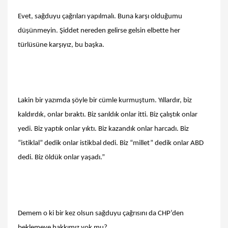
Evet, sağduyu çağrıları yapılmalı. Buna karşı olduğumu
düşünmeyin. Şiddet nereden gelirse gelsin elbette her
türlüsüne karşıyız, bu başka.
Lakin bir yazımda şöyle bir cümle kurmuştum. Yıllardır, biz
kaldırdık, onlar bıraktı. Biz sarıldık onlar itti. Biz çalıştık onlar
yedi. Biz yaptık onlar yıktı. Biz kazandık onlar harcadı. Biz
“istiklal” dedik onlar istikbal dedi. Biz “millet” dedik onlar ABD
dedi. Biz öldük onlar yaşadı.”
Demem o ki bir kez olsun sağduyu çağrısını da CHP’den
beklemeye hakkımız yok mu?