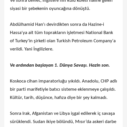
Ve sonra devlet, İngiltere’nin kulu kölesi haline gelen
siyasi bir şebekenin oyuncağına dönüştü.
Abdülhamid Han'ı devirdikten sonra da Hazine-i
Hassa'ya ait tüm toprakların işletmesi National Bank
of Turkey'in şirketi olan Turkish Petroleum Company'a
verildi. Yani İngilizlere.
Ve ardından başlayan 1. Dünya Savaşı. Hazin son.
Koskoca cihan imparatorluğu yıkıldı. Anadolu, CHP adlı
bir parti marifetiyle batıcı sisteme eklenmeye çalışıldı.
Kültür, tarih, düşünce, hafıza diye bir şey kalmadı.
Sonra Irak, Afganistan ve Libya işgal edilerek iç savaşa
sürüklendi. Sudan ikiye bölündü, Mısır’da askeri darbe