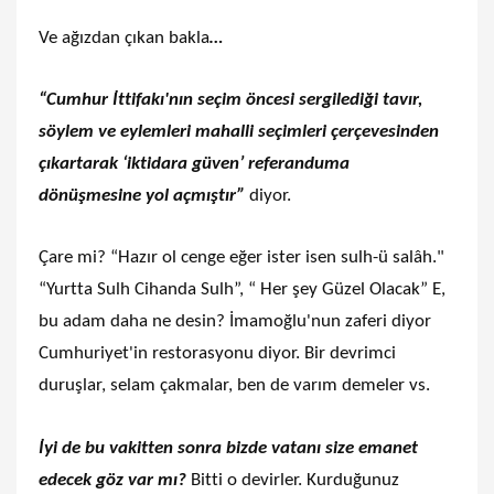
Ve ağızdan çıkan bakla
…
“Cumhur İttifakı'nın seçim öncesi sergilediği tavır,
söylem ve eylemleri mahalli seçimleri çerçevesinden
çıkartarak ‘iktidara güven’ referanduma
dönüşmesine yol açmıştır”
diyor.
Çare mi? “Hazır ol cenge eğer ister isen sulh-ü salâh."
“Yurtta Sulh Cihanda Sulh”, “ Her şey Güzel Olacak” E,
bu adam daha ne desin? İmamoğlu'nun zaferi diyor
Cumhuriyet'in restorasyonu diyor. Bir devrimci
duruşlar, selam çakmalar, ben de varım demeler vs.
İyi de bu vakitten sonra bizde vatanı size emanet
edecek göz var mı?
Bitti o devirler. Kurduğunuz