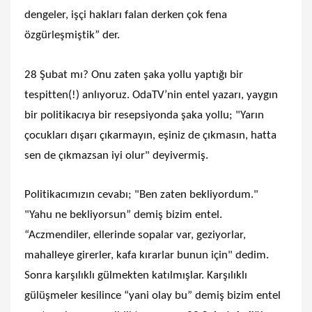
dengeler, işçi hakları falan derken çok fena
özgürleşmiştik” der.
28 Şubat mı? Onu zaten şaka yollu yaptığı bir
tespitten(!) anlıyoruz. OdaTV’nin entel yazarı, yaygın
bir politikacıya bir resepsiyonda şaka yollu; "Yarın
çocukları dışarı çıkarmayın, eşiniz de çıkmasın, hatta
sen de çıkmazsan iyi olur" deyivermiş.
Politikacımızın cevabı; "Ben zaten bekliyordum."
"Yahu ne bekliyorsun” demiş bizim entel.
“Aczmendiler, ellerinde sopalar var, geziyorlar,
mahalleye girerler, kafa kırarlar bunun için" dedim.
Sonra karşılıklı gülmekten katılmışlar. Karşılıklı
gülüşmeler kesilince “yani olay bu” demiş bizim entel