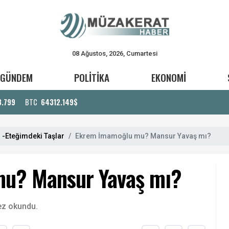
08 Ağustos, 2026, Cumartesi
GÜNDEM
POLİTİKA
EKONOMİ
3.799
BTC
64312.149$
 -Eteğimdeki Taşlar
Ekrem İmamoğlu mu? Mansur Yavaş mı?
u? Mansur Yavaş mı?
ez okundu.