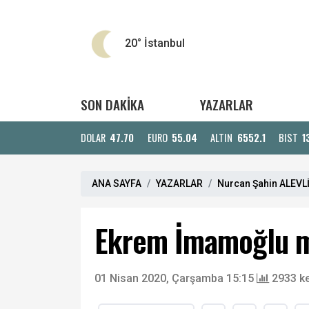
20°
İstanbul
SON DAKİKA
YAZARLAR
DOLAR
47.70
EURO
55.04
ALTIN
6552.1
BIST
1
ANA SAYFA
YAZARLAR
Nurcan Şahin ALEVLİ
Ekrem İmamoğlu m
01 Nisan 2020, Çarşamba 15:15
2933 k