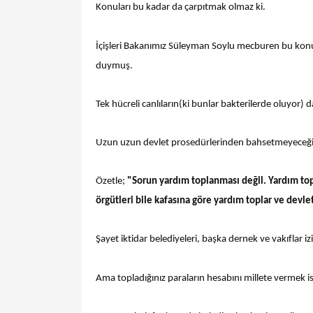
Konuları bu kadar da çarpıtmak olmaz ki.
İçişleri Bakanımız Süleyman Soylu mecburen bu konuya
duymuş.
Tek hücreli canlıların(ki bunlar bakterilerde oluyor) 
Uzun uzun devlet prosedürlerinden bahsetmeyeceğ
Özetle;
"Sorun yardım toplanması değil. Yardım topl
örgütleri bile kafasına göre yardım toplar ve dev
Şayet iktidar belediyeleri, başka dernek ve vakıflar i
Ama topladığınız paraların hesabını millete vermek 