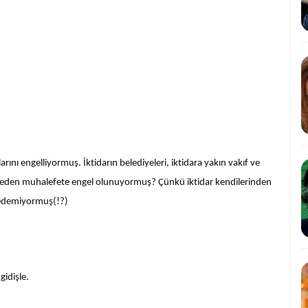
rını engelliyormuş. İktidarın belediyeleri, iktidara yakın vakıf ve
eden muhalefete engel olunuyormuş? Çünkü iktidar kendilerinden
 edemiyormuş(!?)
idişle.