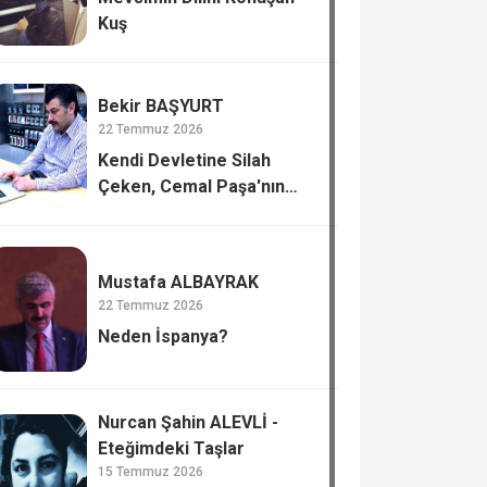
Kuş
Bekir BAŞYURT
22 Temmuz 2026
Kendi Devletine Silah
Çeken, Cemal Paşa'nın
Tiflis’te Katli.
Mustafa ALBAYRAK
22 Temmuz 2026
Neden İspanya?
Nurcan Şahin ALEVLİ -
Eteğimdeki Taşlar
15 Temmuz 2026