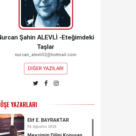
Nurcan Şahin ALEVLİ -Eteğimdeki
Taşlar
nurcan_alevli52@hotmail.com
DİĞER YAZILARI
ÖŞE YAZARLARI
Elif E. BAYRAKTAR
04 Ağustos 2026
Mevsimin Dilini Konuşan