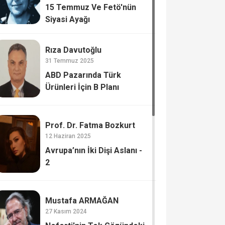
15 Temmuz Ve Fetö'nün
Siyasi Ayağı
Rıza Davutoğlu
31 Temmuz 2025
ABD Pazarında Türk
Ürünleri İçin B Planı
Prof. Dr. Fatma Bozkurt
12 Haziran 2025
Avrupa’nın İki Dişi Aslanı -
2
Mustafa ARMAĞAN
27 Kasım 2024