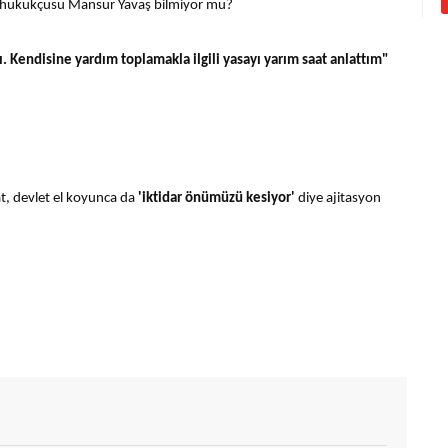
ın hukukçusu Mansur Yavaş bilmiyor mu?
 Kendisine yardım toplamakla ilgili yasayı yarım saat anlattım"
, devlet el koyunca da
'iktidar önümüzü kesiyor'
diye ajitasyon