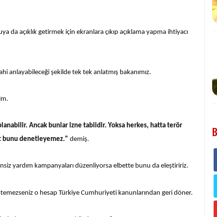
 da açıklık getirmek için ekranlara çıkıp açıklama yapma ihtiyacı
dahi anlayabileceği şekilde tek tek anlatmış bakanımız.
im.
anabilir. Ancak bunlar izne tabiidir. Yoksa herkes, hatta terör
B
let bunu denetleyemez."
demiş.
zinsiz yardım kampanyaları düzenliyorsa elbette bunu da eleştiririz.
istemezseniz o hesap Türkiye Cumhuriyeti kanunlarından geri döner.