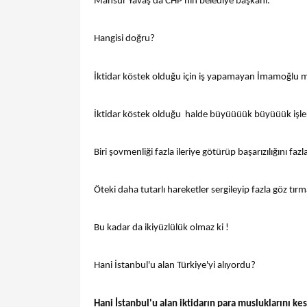
Mansur Yavaş da CHP'nin belediye başkanı.
Hangisi doğru?
İktidar köstek olduğu için iş yapamayan İmamoğlu 
İktidar köstek olduğu halde büyüüüük büyüüük işle
Biri şovmenliği fazla ileriye götürüp başarızılığını faz
Öteki daha tutarlı hareketler sergileyip fazla göz tır
Bu kadar da ikiyüzlülük olmaz ki !
Hani İstanbul'u alan Türkiye'yi alıyordu?
Hani İstanbul'u alan iktidarın para musluklarını ke