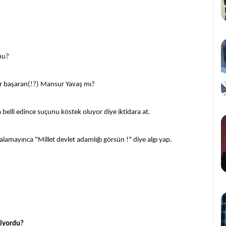
mu?
r başaran(!?) Mansur Yavaş mı?
la belli edince suçunu köstek oluyor diye iktidara at.
malamayınca "Millet devlet adamlığı görsün !" diye algı yap.
siyordu?