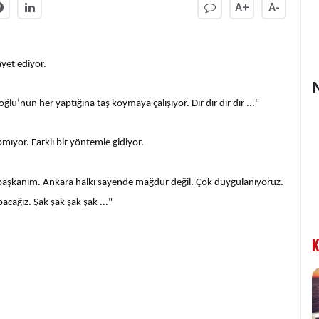
A+
A-
yet ediyor.
’nun her yaptığına taş koymaya çalışıyor. Dır dır dır dır ..."
ıyor. Farklı bir yöntemle gidiyor.
başkanım. Ankara halkı sayende mağdur değil. Çok duygulanıyoruz.
cağız. Şak şak şak şak ..."
K