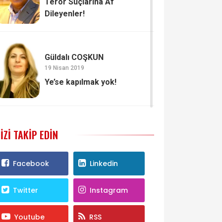
Terör Suçlarına Af
Dileyenler!
Güldalı COŞKUN
19 Nisan 2019
Ye’se kapılmak yok!
IZI TAKIP EDIN
Facebook
Linkedin
Twitter
Instagram
Youtube
RSS