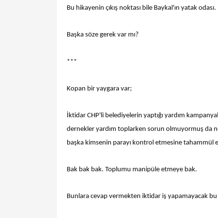
Bu hikayenin çıkış noktası bile Baykal'ın yatak odası.
Başka söze gerek var mı?
***
Kopan bir yaygara var;
İktidar CHP'li belediyelerin yaptığı yardım kampanyala
dernekler yardım toplarken sorun olmuyormuş da n
başka kimsenin parayı kontrol etmesine tahammül
Bak bak bak. Toplumu manipüle etmeye bak.
Bunlara cevap vermekten iktidar iş yapamayacak bu g