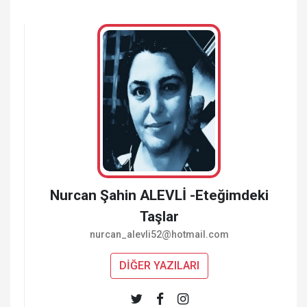
Nurcan Şahin ALEVLİ -Eteğimdeki
Taşlar
nurcan_alevli52@hotmail.com
DİĞER YAZILARI