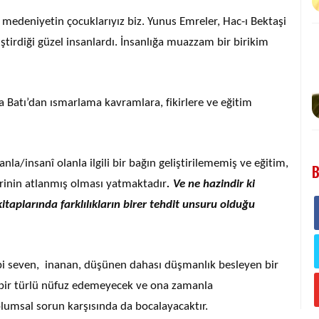
ir medeniyetin çocuklarıyız biz. Yunus Emreler, Hac-ı Bektaşi
iştirdiği güzel insanlardı. İnsanlığa muazzam bir birikim
da Batı’dan ısmarlama kavramlara, fikirlere ve eğitim
a/insanî olanla ilgili bir bağın geliştirilememiş ve eğitim,
B
erinin atlanmış olması yatmaktadır
. Ve ne hazindir ki
kitaplarında farklılıkların birer tehdit unsuru olduğu
ibi seven, inanan, düşünen dahası düşmanlık besleyen bir
e bir türlü nüfuz edemeyecek ve ona zamanla
oplumsal sorun karşısında da bocalayacaktır.