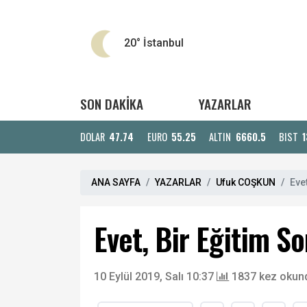
20°
İstanbul
SON DAKİKA
YAZARLAR
DOLAR
47.74
EURO
55.25
ALTIN
6660.5
BIST
1
ANA SAYFA
YAZARLAR
Ufuk COŞKUN
Eve
Evet, Bir Eğitim S
10 Eylül 2019, Salı 10:37
1837 kez okun