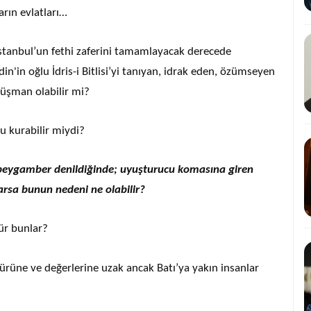
arın evlatları…
, İstanbul’un fethi zaferini tamamlayacak derecede
n'in oğlu İdris-i Bitlisi’yi tanıyan, idrak eden, özümseyen
düşman olabilir mi?
u kurabilir miydi?
, peygamber denildiğinde; uyuşturucu komasına giren
varsa bunun nedeni ne olabilir?
ür bunlar?
türüne ve değerlerine uzak ancak Batı’ya yakın insanlar