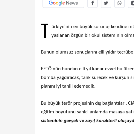
T
ürkiye’nin en büyük sorunu; kendine münh
yaslanan özgün bir okul sisteminin olmay
Bunun olumsuz sonuçlarını elli yıldır tecrübe 
FETÖ’nün bundan elli yıl kadar evvel bu ülken
bomba yağdıracak, tank sürecek ve kurşun sık
planını iyi tahlil edemedik.
Bu büyük terör projesinin dış bağlantıları, 
eğitim boyutunu sahici anlamda masaya yat
sisteminin gevşek ve zayıf karakterli oluşuy