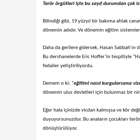
Terör örgütleri işte bu zayıf durumdan çok ist
Bilindiği gibi, 19.yüzyıl bir bakıma ahlak can
dönemin adıdır. Ve dönemin eğitim sistemler
Daha da gerilere gidersek, Hasan Sabbah’ın d
Bu dershanelerde Eric Hoffer’in tespitiyle “H
fedailer yetiştiriliyordu.
Demem o ki; “
eğitimi nasıl kurgularsanız size
dönemin ulus devletleri için bulunmaz bir ni
Eğer hala içinizde vicdan kalmışsa ve kör değ
duyuyorsunuzdur. Bu anaların çocukları terör
dönüştürülüyor.