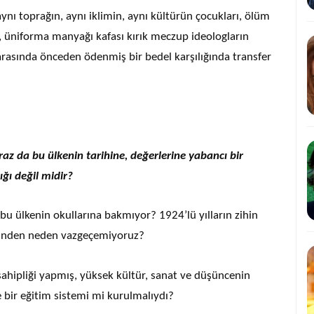
, aynı toprağın, aynı iklimin, aynı kültürün çocukları, ölüm
n, üniforma manyağı kafası kırık meczup ideologların
arasında önceden ödenmiş bir bedel karşılığında transfer
z da bu ülkenin tarihine, değerlerine yabancı bir
ığı değil midir?
u ülkenin okullarına bakmıyor? 1924’lü yılların zihin
eminden neden vazgeçemiyoruz?
 sahipliği yapmış, yüksek kültür, sanat ve düşüncenin
e bir eğitim sistemi mi kurulmalıydı?