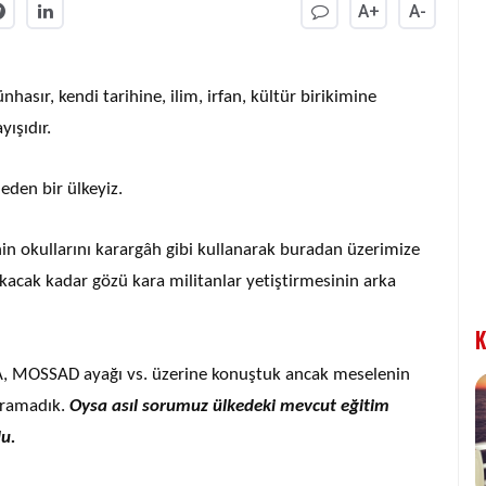
A+
A-
asır, kendi tarihine, ilim, irfan, kültür birikimine
ışıdır.
eden bir ülkeyiz.
in okullarını karargâh gibi kullanarak buradan üzerimize
acak kadar gözü kara militanlar yetiştirmesinin arka
K
CIA, MOSSAD ayağı vs. üzerine konuştuk ancak meselenin
ıramadık.
Oysa asıl sorumuz ülkedeki mevcut eğitim
du.