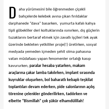
D
aha yürümesini bile öğrenmeden çiçekli
bahçelerde kelebek avına çıkan fırıldaklar
darphanede “dava” basarken, yumurta kafalı kahya
tipli göbekliler deri koltuklarında ısınırken, dış güçlerin
tuzaklarını bertaraf etmek için zavallı işçileri tek ayak
üzerinde bekleten yetkililer proje(!) üretirken, sosyal
medyada yemeden içmeden şehit olma pahasına
vatan müdafaası yapan fenomenler ortalığı kasıp
kavururken,
paralar hesaba yatarken, makam
araçlarına çakar lamba takılırken, implant sırasında
kuyruklar oluşurken, bol baharatlı kebaplı teşkilat
toplantıları devam ederken, pide salonlarının açılış
törenine çelenkler gönderilirken, tadılırken ve
elbette “Bismillah” çok şükür elhamdülillah!