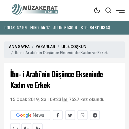
DOLAR
47.59
EURO
55.17
ALTIN
6530.4
BTC
64811.034$
ANA SAYFA
YAZARLAR
Ufuk COŞKUN
İbn- i Arabi’nin Düşünce Ekseninde Kadın ve Erkek
İbn- i Arabi’nin Düşünce Ekseninde
Kadın ve Erkek
15 Ocak 2019, Salı 09:23
7527 kez okundu.
A+
A-