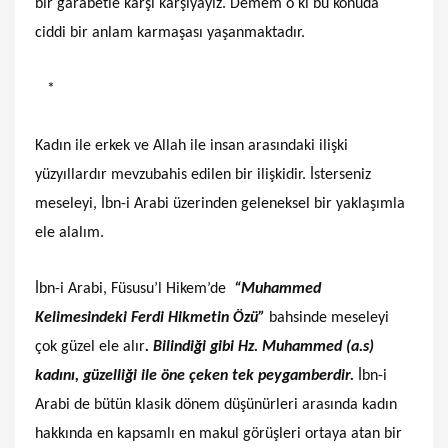
bir garabetle karşı karşıyayız. Demem o ki bu konuda
ciddi bir anlam karmaşası yaşanmaktadır.
*
Kadın ile erkek ve Allah ile insan arasındaki ilişki
yüzyıllardır mevzubahis edilen bir ilişkidir. İsterseniz
meseleyi, İbn-i Arabi üzerinden geleneksel bir yaklaşımla
ele alalım.
İbn-i Arabi, Füsusu’l Hikem’de
“Muhammed
Kelimesindeki Ferdi Hikmetin Özü”
bahsinde meseleyi
çok güzel ele alır
. Bilindiği gibi Hz. Muhammed (a.s)
kadını, güzelliği ile öne çeken tek peygamberdir.
İbn-i
Arabi de bütün klasik dönem düşünürleri arasında kadın
hakkında en kapsamlı en makul görüşleri ortaya atan bir