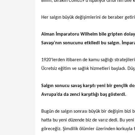
Bilim, bırakın Covid19’u İspanyol Gribi’nin bile 
Her salgın büyük değişimlerini de beraber getiri
Alman İmparatoru Wilhelm bile gripten dolay
Savaşı’nın sonucunu etkiledi bu salgın. İmpar
1920'lerden itibaren de kamu sağlığı stratejileri
Ücretsiz eğitim ve sağlık hizmetleri başladı. Düş
Salgın sonucu savaş karşıtı yeni bir gençlik 
Avrupa’da da zenci karşıtlığı baş gösterdi.
Bugün de salgın sonrası büyük bir değişim bizi 
hatta bu yeni düzende biz de varız dedi. Bu yeni
göreceğiz. Şimdilik ölümler üzerinden korkuyla t