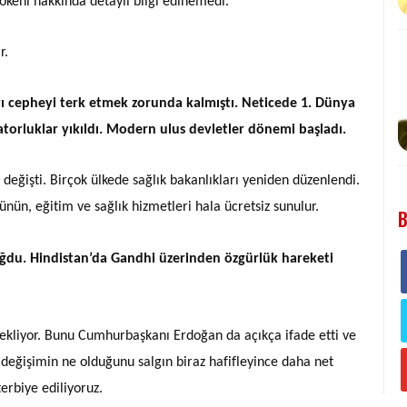
kökeni hakkında detaylı bilgi edinemedi.
r.
ı cepheyi terk etmek zorunda kalmıştı. Neticede 1. Dünya
atorluklar yıkıldı. Modern ulus devletler dönemi başladı.
 değişti. Birçok ülkede sağlık bakanlıkları yeniden düzenlendi.
ünün, eğitim ve sağlık hizmetleri hala ücretsiz sunulur.
B
doğdu. Hindistan’da Gandhi üzerinden özgürlük hareketi
bekliyor. Bunu Cumhurbaşkanı Erdoğan da açıkça ifade etti ve
 değişimin ne olduğunu salgın biraz hafifleyince daha net
erbiye ediliyoruz.