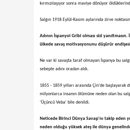
kırmızılaşıyor sonra maviye dönüyor öldüklerin
Salgın 1918 Eylül-Kasım aylarında zirve noktasın
Adının İspanyol Gribi olması sizi yanıltmasın
ülkede savaş motivasyonunu düşürür endişesi
Ne var ki savaşta taraf olmayan İspanya bu salg
sebeple adını oradan aldı.
1855 - 1859 yılları arasında Çin'de başlayarak 
milyonlarca insanın ölümüne neden olan bu salg
'Üçüncü Veba' bile denildi.
Neticede Birinci Dünya Savaşı'nı takip eden 
neden olduğu yüksek ateş ile dünya genelinde