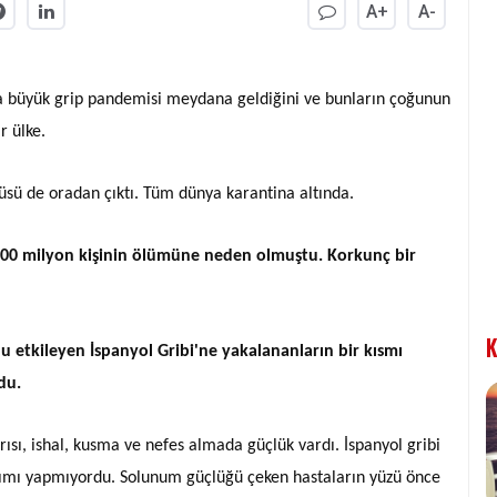
A+
A-
a büyük gr
i
p pandem
isi
meydana geld
iğini
ve bunların çoğunun
ir ülke.
rüsü de oradan çıktı. Tüm dünya karantina altında.
le 100 milyon kişinin ölümüne neden olmuştu. Korkunç bir
K
u etkileyen İspanyol Gribi'ne yakalananların bir kısmı
du.
ı, ishal, kusma ve nefes almada güçlük vardı. İspanyol gribi
 ayrımı yapmıyordu. Solunum güçlüğü çeken hastaların yüzü önce