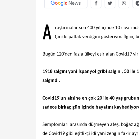
A
raştırmalar son 400 yıl
için
de 10 c
i
varınd
Ç
i
n’de patlak verd
iğini
gösteriyor. İlginç b
Bugün 120’den fazla ülkeyi esir alan Covid19 vi
1918 salgını yani İspanyol gribi salgını, 50 i
salgındı.
Covid19’un aksine en çok 20 ile 40 yaş grubun
sadece birkaç gün içinde hayatını kaybediyor
Semptomları arasında düşmeyen ateş, boğaz ağrıs
de Covid19 gibi eşitlikçi idi yani zengin fakir