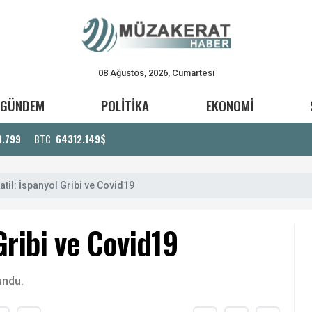
08 Ağustos, 2026, Cumartesi
GÜNDEM
POLİTİKA
EKONOMİ
3.799
BTC
64312.149$
katil: İspanyol Gribi ve Covid19
 Gribi ve Covid19
undu.