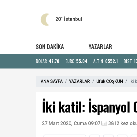
20°
İstanbul
SON DAKİKA
YAZARLAR
DOLAR
47.70
EURO
55.04
ALTIN
6552.1
BIST
1
ANA SAYFA
YAZARLAR
Ufuk COŞKUN
İki 
İki katil: İspanyol
27 Mart 2020, Cuma 09:07
3812 kez ok