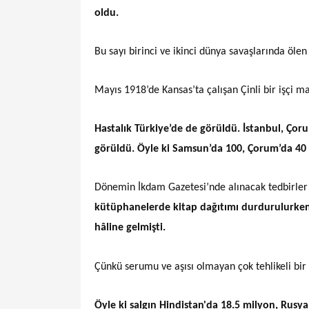
oldu.
Bu sayı birinci ve ikinci dünya savaşlarında ölen
Mayıs 1918’de Kansas’ta çalışan Çinli bir işçi ma
Hastalık Türkiye’de de görüldü. İstanbul, Çoru
görüldü. Öyle ki Samsun’da 100, Çorum’da 40 c
Dönemin İkdam Gazetesi’nde alınacak tedbirler
kütüphanelerde kitap dağıtımı durdurulurken u
hâline gelmişti.
Çünkü serumu ve aşısı olmayan çok tehlikeli bir 
Öyle ki salgın Hindistan'da 18.5 milyon, Rusya