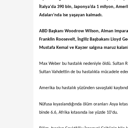
İtalya'da 390 bin, Japonya’da 1 milyon, Amerika
Adaları’nda ise yaşayan kalmadı.
ABD Başkanı Woodrow Wilson, Alman imparat
Franklin Roosevelt, İngiliz Başbakanı Lloyd G
Mustafa Kemal ve Kayzer salgına maruz kalanl
Max Weber bu hastalık nedeniyle öldü. Sultan Reş
Sultan Vahdettin de bu hastalıkla mücadele eden
Amerika bu hastalık yüzünden savaştaki kaybında
Nüfusa kıyaslandığında ölüm oranları Asya kıtas
binde 6.6, Afrika kıtasında ise yüzde 10'du.