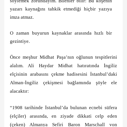
söylemek zorundayım. Bilenler bilir: Bu köşenin
yazarı kaynağını tahkik etmediği hiçbir yazıya
imza atmaz.
O zaman buyurun kaynaklar arasında hızlı bir
gezintiye.
Önce meşhur Midhat Paşa’nın oğlunun tespitlerini
alalım. Ali Haydar Midhat hatıratında İngiliz
elçisinin arabasını çekme hadisesini İstanbul’daki
Alman-İngiliz çekişmesi bağlamında şöyle ele
alacaktır:
“1908 tarihinde İstanbul’da bulunan ecnebi süfera
(elçiler) arasında, en ziyade dikkati celp eden
(çeken) Almanya Sefiri Baron Marschall von