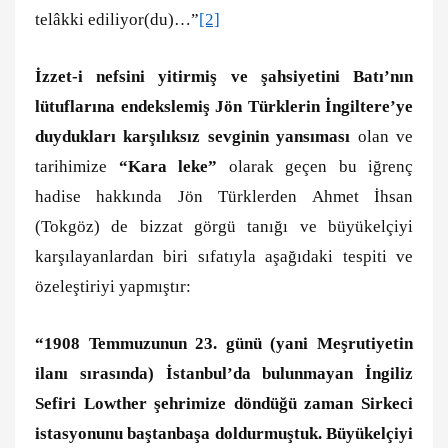
telâkki ediliyor(du)…”
[2]
İzzet-i nefsini yitirmiş ve şahsiyetini Batı’nın
lütuflarına endekslemiş Jön Türklerin İngiltere’ye
duydukları karşılıksız sevginin yansıması
olan ve
tarihimize
“Kara leke”
olarak geçen bu iğrenç
hadise hakkında Jön Türklerden Ahmet İhsan
(Tokgöz) de bizzat görgü tanığı ve büyükelçiyi
karşılayanlardan biri sıfatıyla aşağıdaki tespiti ve
özeleştiriyi yapmıştır:
“1908 Temmuzunun 23. günü (yani Meşrutiyetin
ilanı sırasında) İstanbul’da bulunmayan İngiliz
Sefiri Lowther şehrimize döndüğü zaman Sirkeci
istasyonunu baştanbaşa doldurmuştuk. Büyükelçiyi