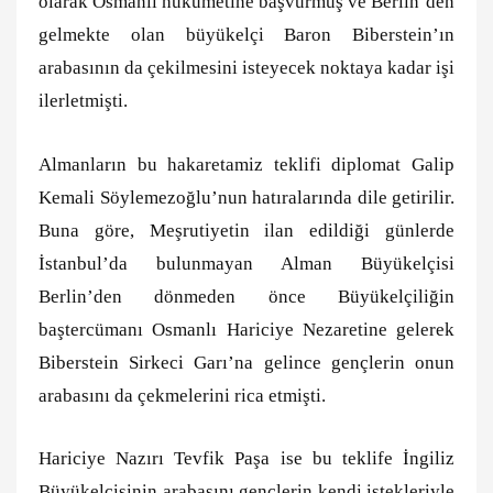
olarak Osmanlı hükümetine başvurmuş ve Berlin’den
gelmekte olan büyükelçi Baron Biberstein’ın
arabasının da çekilmesini isteyecek noktaya kadar işi
ilerletmişti.
Almanların bu hakaretamiz teklifi diplomat Galip
Kemali Söylemezoğlu’nun hatıralarında dile getirilir.
Buna göre, Meşrutiyetin ilan edildiği günlerde
İstanbul’da bulunmayan Alman Büyükelçisi
Berlin’den dönmeden önce Büyükelçiliğin
baştercümanı Osmanlı Hariciye Nezaretine gelerek
Biberstein Sirkeci Garı’na gelince gençlerin onun
arabasını da çekmelerini rica etmişti.
Hariciye Nazırı Tevfik Paşa ise bu teklife İngiliz
Büyükelçisinin arabasını gençlerin kendi istekleriyle