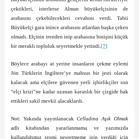
çektikleri, isterlerse Alman büyükelçisinin de
arabasını çekebilecekleri cevabını verdi. Tabii
Büyükelçi gara inince arabasını atlardan başka çeken
olmadı. Elçinin trenden inip arabasına binişini küçük
bir meraklı topluluk seyretmekle yetindi.
[7]
Böylece arabayı at yerine insanların çekme eylemi
Jön Türklerin İngiltere’ye mahsus bir jesti olarak
kalacak ama elçilere güvenen yerli işbirlikçiler son
“elçi krizi”ne kadar uzanan karanlık bir çizgide hak
ettikleri sakil mevkii alacaklardı.
Not: Yakında yayınlanacak
Celladına Aşık Olmak
adlı kitabından yararlanmama ve yazımızda
kullandığımız resmi neşretmeme izin verdiği için