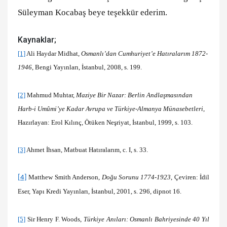
Süleyman Kocabaş beye teşekkür ederim.
Kaynaklar;
[1]
Ali Haydar Midhat,
Osmanlı’dan Cumhuriyet’e Hatıralarım 1872-
1946
, Bengi Yayınları, İstanbul, 2008, s. 199.
[2]
Mahmud Muhtar,
Maziye Bir Nazar: Berlin Andlaşmasından
Harb-i Umûmi’ye Kadar Avrupa ve Türkiye-Almanya Münasebetleri
,
Hazırlayan: Erol Kılınç, Ötüken Neşriyat, İstanbul, 1999, s. 103.
[3]
Ahmet İhsan, Matbuat Hatıralarım, c. I, s. 33.
Matthew Smith Anderson,
Doğu Sorunu 1774-1923
, Çeviren: İdil
[4]
Eser, Yapı Kredi Yayınları, İstanbul, 2001, s. 296, dipnot 16.
[5]
Sir Henry F. Woods,
Türkiye Anıları: Osmanlı Bahriyesinde 40 Yıl