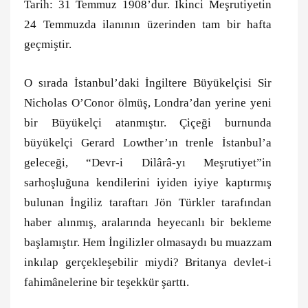
Tarih: 31 Temmuz 1908’dur. İkinci Meşrutiyetin
24 Temmuzda ilanının üzerinden tam bir hafta
geçmiştir.
O sırada İstanbul’daki İngiltere Büyükelçisi Sir
Nicholas O’Conor ölmüş, Londra’dan yerine yeni
bir Büyükelçi atanmıştır. Çiçeği burnunda
büyükelçi Gerard Lowther’ın trenle İstanbul’a
geleceği, “Devr-i Dilârâ-yı Meşrutiyet”in
sarhoşluğuna kendilerini iyiden iyiye kaptırmış
bulunan İngiliz taraftarı Jön Türkler tarafından
haber alınmış, aralarında heyecanlı bir bekleme
başlamıştır. Hem İngilizler olmasaydı bu muazzam
inkılap gerçekleşebilir miydi? Britanya devlet-i
fahimânelerine bir teşekkür şarttı.