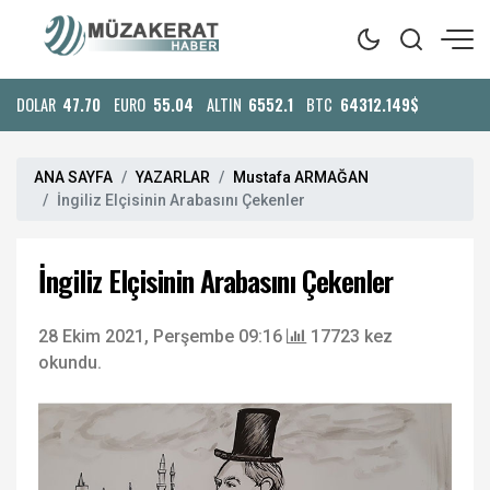
DOLAR
47.70
EURO
55.04
ALTIN
6552.1
BTC
64312.149$
ANA SAYFA
YAZARLAR
Mustafa ARMAĞAN
İngiliz Elçisinin Arabasını Çekenler
İngiliz Elçisinin Arabasını Çekenler
28 Ekim 2021, Perşembe 09:16
17723 kez
okundu.