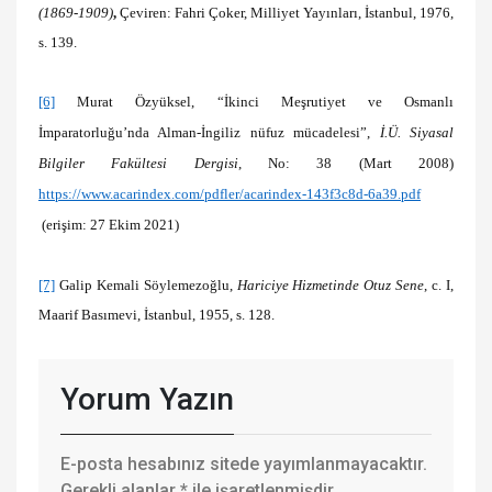
(1869-1909)
,
Çeviren: Fahri Çoker, Milliyet Yayınları, İstanbul, 1976,
s. 139.
[6]
Murat Özyüksel, “İkinci Meşrutiyet ve Osmanlı
İmparatorluğu’nda Alman-İngiliz nüfuz mücadelesi”,
İ.Ü. Siyasal
Bilgiler Fakültesi Dergisi
, No: 38 (Mart 2008)
https://www.acarindex.com/pdfler/acarindex-143f3c8d-6a39.pdf
(erişim: 27 Ekim 2021)
[7]
Galip Kemali Söylemezoğlu,
Hariciye Hizmetinde Otuz Sene
, c. I,
Maarif Basımevi, İstanbul, 1955, s. 128.
Yorum Yazın
E-posta hesabınız sitede yayımlanmayacaktır.
Gerekli alanlar
*
ile işaretlenmişdir.