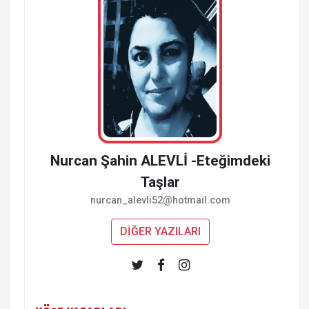
Nurcan Şahin ALEVLİ -Eteğimdeki
Taşlar
nurcan_alevli52@hotmail.com
DİĞER YAZILARI