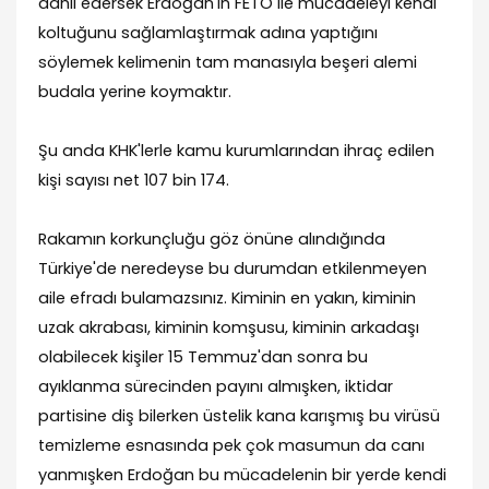
dahil edersek Erdoğan'ın FETÖ ile mücadeleyi kendi
koltuğunu sağlamlaştırmak adına yaptığını
söylemek kelimenin tam manasıyla beşeri alemi
budala yerine koymaktır.
Şu anda KHK'lerle kamu kurumlarından ihraç edilen
kişi sayısı net 107 bin 174.
Rakamın korkunçluğu göz önüne alındığında
Türkiye'de neredeyse bu durumdan etkilenmeyen
aile efradı bulamazsınız. Kiminin en yakın, kiminin
uzak akrabası, kiminin komşusu, kiminin arkadaşı
olabilecek kişiler 15 Temmuz'dan sonra bu
ayıklanma sürecinden payını almışken, iktidar
partisine diş bilerken üstelik kana karışmış bu virüsü
temizleme esnasında pek çok masumun da canı
yanmışken Erdoğan bu mücadelenin bir yerde kendi