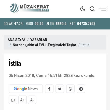
DOLAR
47.74
EURO
55.25
ALTIN
6660.5
BTC
64735.775$
ANA SAYFA
YAZARLAR
Nurcan Şahin ALEVLİ -Eteğimdeki Taşlar
İstila
İstila
06 Nisan 2018, Cuma 16:51
2828 kez okundu.
A+
A-