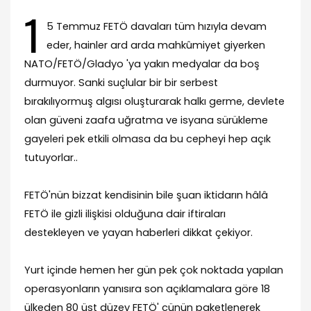
1
5 Temmuz FETÖ davaları tüm hızıyla devam
eder, hainler ard arda mahkûmiyet giyerken
NATO/FETÖ/Gladyo 'ya yakın medyalar da boş
durmuyor. Sanki suçlular bir bir serbest
bırakılıyormuş algısı oluşturarak halkı germe, devlete
olan güveni zaafa uğratma ve isyana sürükleme
gayeleri pek etkili olmasa da bu cepheyi hep açık
tutuyorlar..
FETÖ'nün bizzat kendisinin bile şuan iktidarın hâlâ
FETÖ ile gizli ilişkisi olduğuna dair iftiraları
destekleyen ve yayan haberleri dikkat çekiyor.
Yurt içinde hemen her gün pek çok noktada yapılan
operasyonların yanısıra son açıklamalara göre 18
ülkeden 80 üst düzey FETÖ' cünün paketlenerek