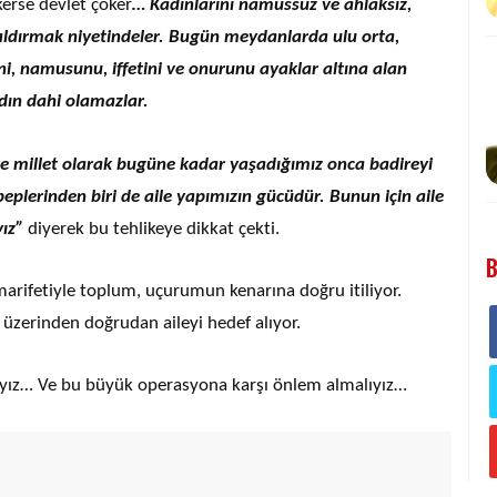
erse devlet çöker
… Kadınlarını namussuz ve ahlaksız,
kaldırmak niyetindeler. Bugün meydanlarda ulu orta,
 namusunu, iffetini ve onurunu ayaklar altına alan
dın dahi olamazlar.
ve millet olarak bugüne kadar yaşadığımız onca badireyi
plerinden biri de aile yapımızın gücüdür. Bunun için aile
yız”
diyerek bu tehlikeye dikkat çekti.
B
 marifetiyle toplum, uçurumun kenarına doğru itiliyor.
 üzerinden doğrudan aileyi hedef alıyor.
yız… Ve bu büyük operasyona karşı önlem almalıyız…