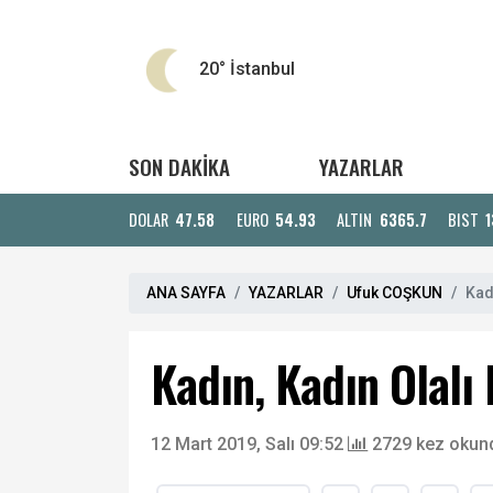
20°
İstanbul
SON DAKİKA
YAZARLAR
DOLAR
47.58
EURO
54.93
ALTIN
6365.7
BIST
1
ANA SAYFA
YAZARLAR
Ufuk COŞKUN
Kad
Kadın, Kadın Olalı
12 Mart 2019, Salı 09:52
2729 kez okun