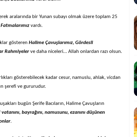
yerek aralarında bir Yunan subayı olmak üzere toplam 25
 Fatmalarımız
vardı.
ıklar gösteren
Halime Çavuşlarımız, Gördesli
yar Rahmiyeler
ve daha niceleri… Allah onlardan razı olsun.
lıkları gösterebilecek kadar cesur, namuslu, ahlak, vicdan
ın şerefi ve gururudur.
i uşakları bugün Şerife Bacıların, Halime Çavuşların
l vatanını, bayrağını, namusunu, ezanını düşünen
onlar
.