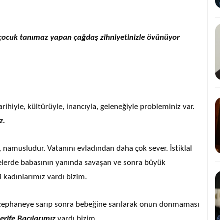
a, çocuk tanımaz yapan çağdaş zihniyetinizle övünüyor
rihiyle, kültürüyle, inancıyla, geleneğiyle probleminiz var.
z.
r, namusludur. Vatanını evladından daha çok sever. İstiklal
elerde babasının yanında savaşan ve sonra büyük
i kadınlarımız vardı bizim.
 cephaneye sarıp sonra bebeğine sarılarak onun donmaması
erife Bacılarımız
vardı bizim.