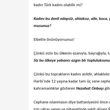
kadın Türk kadını olabilir mi?
Kadını bu denli edepsiz, ahlaksız, aile, koc
musunuz?
Elbette övünüyorsunuz!
Çünkü sizin bu ülkenin ezanıyla, bayrağıyla, ta
Siz bu ülkeye yabancı azgın bir topluluksunu
Çünkü bu toprakların kadını asildir, ahlaklıdı
Harbi’nde 12 yaşına kadar tam üç sene ceph
kahramanlıklar gösteren
Nezahat Onbaşı
gib
Cephane ıslanmasın diye battaniyesini önce
için uğraş veren ve nihayetinde şehit düşen
Ş