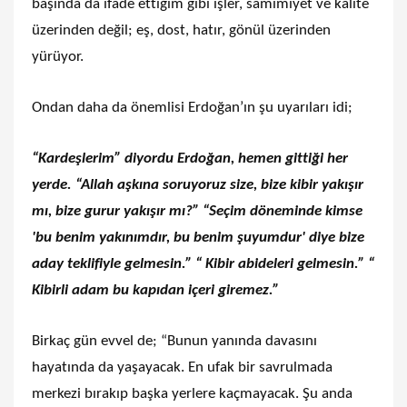
başında da ifade ettiğim gibi işler, samimiyet ve kalite
üzerinden değil; eş, dost, hatır, gönül üzerinden
yürüyor.
Ondan daha da önemlisi Erdoğan’ın şu uyarıları idi;
“Kardeşlerim” diyordu Erdoğan, hemen gittiği her
yerde. “Allah aşkına soruyoruz size, bize kibir yakışır
mı, bize gurur yakışır mı?” “Seçim döneminde kimse
'bu benim yakınımdır, bu benim şuyumdur' diye bize
aday teklifiyle gelmesin.” “ Kibir abideleri gelmesin.” “
Kibirli adam bu kapıdan içeri giremez.”
Birkaç gün evvel de; “Bunun yanında davasını
hayatında da yaşayacak. En ufak bir savrulmada
merkezi bırakıp başka yerlere kaçmayacak. Şu anda