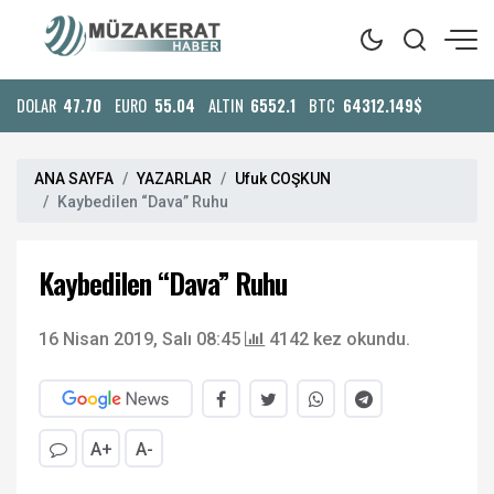
DOLAR
47.70
EURO
55.04
ALTIN
6552.1
BTC
64312.149$
ANA SAYFA
YAZARLAR
Ufuk COŞKUN
Kaybedilen “Dava” Ruhu
Kaybedilen “Dava” Ruhu
16 Nisan 2019, Salı 08:45
4142 kez okundu.
A+
A-