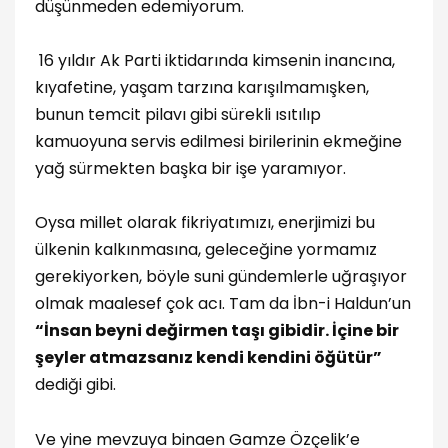
düşünmeden edemiyorum.
16 yıldır Ak Parti iktidarında kimsenin inancına,
kıyafetine, yaşam tarzına karışılmamışken,
bunun temcit pilavı gibi sürekli ısıtılıp
kamuoyuna servis edilmesi birilerinin ekmeğine
yağ sürmekten başka bir işe yaramıyor.
Oysa millet olarak fikriyatımızı, enerjimizi bu
ülkenin kalkınmasına, geleceğine yormamız
gerekiyorken, böyle suni gündemlerle uğraşıyor
olmak maalesef çok acı. Tam da İbn-i Haldun’un
“İnsan beyni değirmen taşı gibidir. İçine bir
şeyler atmazsanız kendi kendini öğütür”
dediği gibi.
Ve yine mevzuya binaen Gamze Özçelik’e