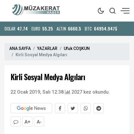
DOLAR
47.74
EURO
55.25
ALTIN
6660.5
BTC
64954.947$
ANA SAYFA
YAZARLAR
Ufuk COŞKUN
Kirli Sosyal Medya Algıları
Kirli Sosyal Medya Algıları
22 Ocak 2019, Salı 12:38
2027 kez okundu.
A+
A-