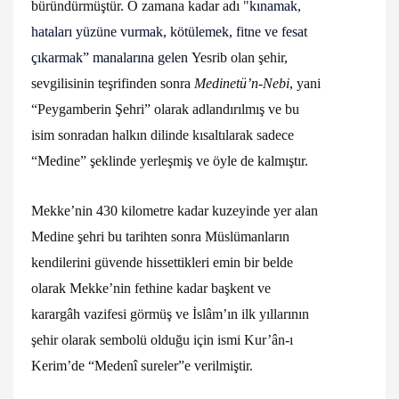
büründürmüştür. O zamana kadar adı
"
kınamak,
hataları yüzüne vurmak, kötülemek, fitne ve fesat
çıkarmak” manalarına gelen
Yesrib olan şehir,
sevgilisinin teşrifinden sonra
Medinetü’n-Nebi
, yani
“Peygamberin Şehri” olarak adlandırılmış ve bu
isim sonradan halkın dilinde kısaltılarak sadece
“Medine” şeklinde yerleşmiş ve öyle de kalmıştır.
Mekke’nin 430 kilometre kadar kuzeyinde yer alan
Medine şehri bu tarihten sonra Müslümanların
kendilerini güvende hissettikleri emin bir belde
olarak Mekke’nin fethine kadar başkent ve
karargâh vazifesi görmüş ve İslâm’ın ilk yıllarının
şehir olarak sembolü olduğu için ismi Kur’ân-ı
Kerim’de “Medenî sureler”e verilmiştir.