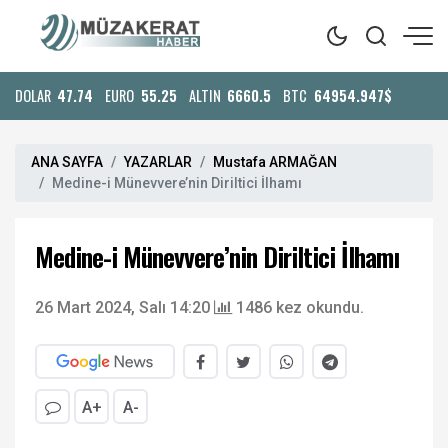
DOLAR
47.74
EURO
55.25
ALTIN
6660.5
BTC
64954.947$
ANA SAYFA
YAZARLAR
Mustafa ARMAĞAN
Medine-i Münevvere’nin Diriltici İlhamı
Medine-i Münevvere’nin Diriltici İlhamı
26 Mart 2024, Salı 14:20
1486 kez okundu.
A+
A-