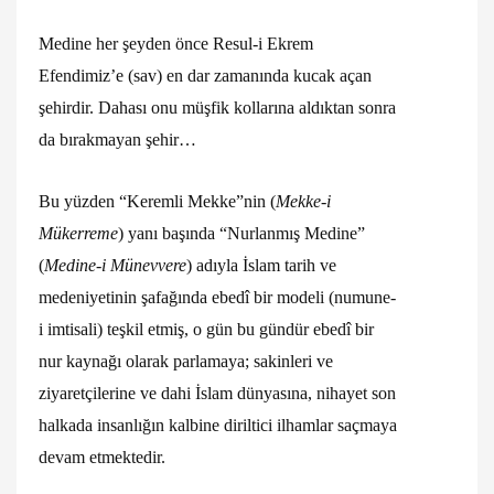
Medine her şeyden önce Resul-i Ekrem
Efendimiz’e (sav) en dar zamanında kucak açan
şehirdir. Dahası onu müşfik kollarına aldıktan sonra
da bırakmayan şehir…
Bu yüzden “Keremli Mekke”nin (
Mekke-i
Mükerreme
) yanı başında “Nurlanmış Medine”
(
Medine-i Münevvere
) adıyla İslam tarih ve
medeniyetinin şafağında ebedî bir modeli (numune-
i imtisali) teşkil etmiş, o gün bu gündür ebedî bir
nur kaynağı olarak parlamaya; sakinleri ve
ziyaretçilerine ve dahi İslam dünyasına, nihayet son
halkada insanlığın kalbine diriltici ilhamlar saçmaya
devam etmektedir.