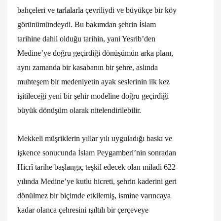
bahçeleri ve tarlalarla çevriliydi ve büyükçe bir köy
görünümündeydi. Bu bakımdan şehrin İslam
tarihine dahil olduğu tarihin, yani Yesrib’den
Medine’ye doğru geçirdiği dönüşümün arka planı,
aynı zamanda bir kasabanın bir şehre, aslında
muhteşem bir medeniyetin ayak seslerinin ilk kez
işitileceği yeni bir şehir modeline doğru geçirdiği
büyük dönüşüm olarak nitelendirilebilir.
Mekkeli müşriklerin yıllar yılı uyguladığı baskı ve
işkence sonucunda İslam Peygamberi’nin sonradan
Hicrî tarihe başlangıç teşkil edecek olan miladi 622
yılında Medine’ye kutlu hicreti, şehrin kaderini geri
dönülmez bir biçimde etkilemiş, ismine varıncaya
kadar olanca çehresini ışıltılı bir çerçeveye