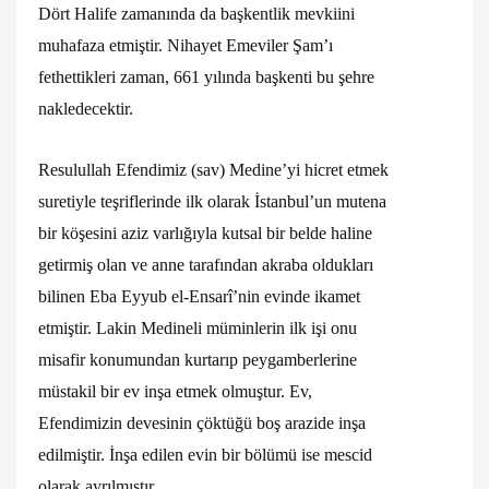
Dört Halife zamanında da başkentlik mevkiini
muhafaza etmiştir. Nihayet Emeviler Şam’ı
fethettikleri zaman, 661 yılında başkenti bu şehre
nakledecektir.
Resulullah Efendimiz (sav) Medine’yi hicret etmek
suretiyle teşriflerinde ilk olarak İstanbul’un mutena
bir köşesini aziz varlığıyla kutsal bir belde haline
getirmiş olan ve anne tarafından akraba oldukları
bilinen Eba Eyyub el-Ensarî’nin evinde ikamet
etmiştir. Lakin Medineli müminlerin ilk işi onu
misafir konumundan kurtarıp peygamberlerine
müstakil bir ev inşa etmek olmuştur. Ev,
Efendimizin devesinin çöktüğü boş arazide inşa
edilmiştir. İnşa edilen evin bir bölümü ise mescid
olarak ayrılmıştır.