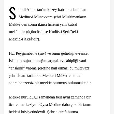
S
uudi Arabistan’ın kuzey batısında bulunan
Medine-i Münevvere şehri Müslümanların
Mekke’den sonra ikinci haremi yani kutsal
mekânıdır (üçüncüsü ise Kudüs-i Şerif’teki
Mescid-i Aksâ’dır).
Hz. Peygamber’e (sav) ve onun getirdiği evrensel
İslam mesajına kucağını açarak ev sahipliği yani
“ensârlık” yapma şerefine nail olması bu mütevazı
şehri İslam tarihinde Mekke-i Mükerreme’den
sonra benzersiz bir mevkie oturtmuş bulunmaktadır.
Mekke kurulduğu zamandan beri aynı zamanda bir
ticaret merkeziydi. Oysa Medine daha çok bir tarım
beldesi hüviyetindeydi. Şehrin etrafı hurma