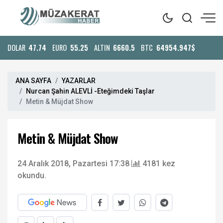
DOLAR
47.74
EURO
55.25
ALTIN
6660.5
BTC
64954.947$
ANA SAYFA
YAZARLAR
Nurcan Şahin ALEVLİ -Eteğimdeki Taşlar
Metin & Müjdat Show
Metin & Müjdat Show
24 Aralık 2018, Pazartesi 17:38
4181 kez
okundu.