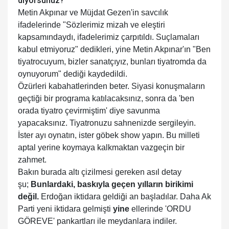
diyorsunuz?
Metin Akpınar ve Müjdat Gezen'in savcılık
ifadelerinde "Sözlerimiz mizah ve eleştiri
kapsamındaydı, ifadelerimiz çarpıtıldı. Suçlamaları
kabul etmiyoruz" dedikleri, yine Metin Akpınar'ın "Ben
tiyatrocuyum, bizler sanatçıyız, bunları tiyatromda da
oynuyorum" dediği kaydedildi.
Özürleri kabahatlerinden beter. Siyasi konuşmaların
geçtiği bir programa katılacaksınız, sonra da 'ben
orada tiyatro çevirmiştim' diye savunma
yapacaksınız. Tiyatronuzu sahnenizde sergileyin.
İster ayı oynatın, ister göbek show yapın. Bu milleti
aptal yerine koymaya kalkmaktan vazgeçin bir
zahmet.
Bakın burada altı çizilmesi gereken asıl detay
şu;
Bunlardaki, baskıyla geçen yılların birikimi
değil.
Erdoğan iktidara geldiği an başladılar. Daha Ak
Parti yeni iktidara gelmişti
yine
ellerinde 'ORDU
GÖREVE' pankartları ile meydanlara indiler.