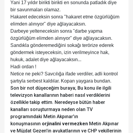
Yani 17 yıldır birikti birikti en sonunda patladık diye
bir savunmaları olamaz.
Hakaret edeceksin sonra "hakaret etme özgürlüğüm
elimden alınıyor" diye ağlayacaksın.
Darbeye yelteneceksin sonra "darbe yapma
özgürlüğüm elimden alınıyor" diye ağlayacaksın.
Sandıkla gönderemediğini sokağı terörize ederek
göndermek isteyeceksin, izin verilmeyince hak,
hukuk, adalet diye ağlayacaksın...
Hadi ordan !
Netice ne peki? Savcılığa ifade verdiler, adli kontrol
şartıyla serbest kaldılar. Kopan yaygara bundan.
Son bir not düşeceğim buraya; Bu konu ile ilgili
televizyon kanallarının haberi nasıl verdiklerini
özellikle takip ettim. Neredeyse bütün haber
kanalları soruşturmaya neden olan TV
programındaki Metin Akpınar'ın
konuşmasının
orjinalini vermezken
Metin Akpınar
ve Müjdat Gezen'in avukatlarının ve CHP vekillerinin