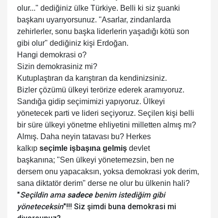
olur..." dediğiniz ülke Türkiye. Belli ki siz şuanki
başkanı uyarıyorsunuz. "Asarlar, zindanlarda
zehirlerler, sonu başka liderlerin yaşadığı kötü son
gibi olur" dediğiniz kişi Erdoğan.
Hangi demokrasi o?
Sizin demokrasiniz mi?
Kutuplaştıran da karıştıran da kendinizsiniz.
Bizler çözümü ülkeyi terörize ederek aramıyoruz.
Sandığa gidip seçimimizi yapıyoruz. Ülkeyi
yönetecek parti ve lideri seçiyoruz. Seçilen kişi belli
bir süre ülkeyi yönetme ehliyetini milletten almış mı?
Almış. Daha neyin tatavası bu? Herkes
kalkıp
seçimle işbaşına gelmiş
devlet
başkanına; "Sen ülkeyi yönetemezsin, ben ne
dersem onu yapacaksın, yoksa demokrasi yok derim,
sana diktatör derim" derse ne olur bu ülkenin hali?
"
Seçildin ama
sadece
benim istediğim gibi
yöneteceksin
"!!! Siz şimdi buna demokrasi mi