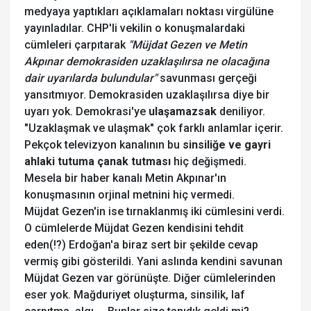
medyaya yaptıkları açıklamaları noktası virgülüne
yayınladılar. CHP'li vekilin o konuşmalardaki
cümleleri çarpıtarak
"Müjdat Gezen ve Metin
Akpınar demokrasiden uzaklaşılırsa
ne olacağına
dair uyarılarda bulundular"
savunması gerçeği
yansıtmıyor. Demokrasiden
uzaklaşılırsa diye bir
uyarı yok. Demokrasi'ye
ulaşamazsak
deniliyor.
"Uzaklaşmak ve ulaşmak" çok farklı anlamlar içerir.
Pekçok televizyon kanalının bu
sinsiliğe ve gayri
ahlaki tutuma çanak tutması
hiç değişmedi.
Mesela bir haber kanalı Metin Akpınar'ın
konuşmasının orjinal metnini hiç vermedi.
Müjdat Gezen'in ise tırnaklanmış iki cümlesini verdi.
O cümlelerde Müjdat Gezen kendisini tehdit
eden(!?) Erdoğan'a biraz sert bir şekilde cevap
vermiş gibi gösterildi. Yani aslında kendini savunan
Müjdat Gezen var görünüşte. Diğer cümlelerinden
eser yok. Mağduriyet oluşturma, sinsilik, laf