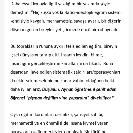
Daha evvel konuyla ilgili yazdığım bir yazımda şöyle
demiştim. “Hiç kuşku yok ki Batıcı-ideolojik eğitim sistemi
kendisiyle kavgalı, merhametsiz, savaşa ayarlı, bir diğerini
düşman gören bireyler yetiştirmede öncü bir rol oynadı.
Bu toprakların ruhuna aykırı tesis edilen eğitim, bireyin
içsel dünyasını tahrip etti. İnsanın kendini bilme,
insanlığını gerçekleştirme kanallarını da tıkadı. Buna
dışarıdan ilave edilen sistematik saldırıları/operasyonları
da eklersek meselenin ne kadar vahim olduğunu belki
daha iyi anlarız.
Düşünün, Ayhan öğretmeni şehit eden
öğrenci “pişman değilim yine yapardım” diyebiliyor!”
Oysa eğitim kurumları derinlikli, şahsiyet sahibi,
merhametli ve en önemlisi de insana kıymet veren
buraya ait özgün merkezler olmalıydı. Bir türlü bu