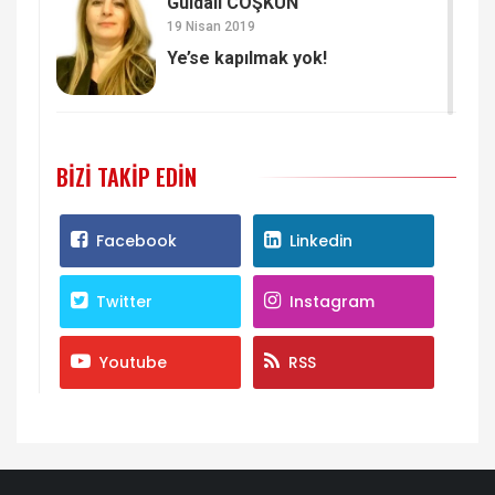
Güldalı COŞKUN
19 Nisan 2019
Ye’se kapılmak yok!
BIZI TAKIP EDIN
Facebook
Linkedin
Twitter
Instagram
Youtube
RSS