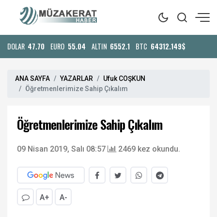
DOLAR
47.70
EURO
55.04
ALTIN
6552.1
BTC
64312.149$
ANA SAYFA
YAZARLAR
Ufuk COŞKUN
Öğretmenlerimize Sahip Çıkalım
Öğretmenlerimize Sahip Çıkalım
09 Nisan 2019, Salı 08:57
2469 kez okundu.
A+
A-