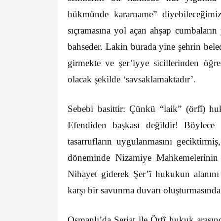
hükmünde kararname” diyebileceğimiz
sıçramasına yol açan ahşap cumbaların
bahseder. Lakin burada yine şehrin bel
girmekte ve şer’iyye sicillerinden öğr
olacak şekilde ‘savsaklamaktadır’.
Sebebi basittir: Çünkü “laik” (örfî) h
Efendiden başkası değildir! Böylece 
tasarrufların uygulanmasını geciktirmiş
döneminde Nizamiye Mahkemelerinin k
Nihayet giderek Şer’î hukukun alanını 
karşı bir savunma duvarı oluşturmasından
Osmanlı’da Şeriat ile Örfî hukuk arasın