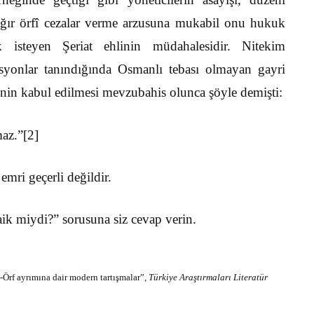
ağır örfî cezalar verme arzusuna mukabil onu hukuk
k isteyen Şeriat ehlinin müdahalesidir. Nitekim
syonlar tanındığında Osmanlı tebası olmayan gayri
erinin kabul edilmesi mevzubahis olunca şöyle demişti:
maz.”
[2]
emri geçerli değildir.
 laik miydi?” sorusuna siz cevap verin.
Örf ayrımına dair modern tartışmalar”,
Türkiye Araştırmaları Literatür