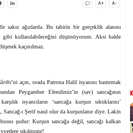
A+
A-
ir sakız ağızlarda. Bu tabirin bir gerçeklik alanını
ih gibi kullanılabileceğini düşünüyorum. Aksi halde
 düşmek kaçınılmaz.
ârihi
’ni açın, orada Patrona Halil isyanını bastırmak
K
ından Peygamber Efendimiz’in (sav) sancağının
rşılık isyancıların ‘sancağa kurşun sıktıklarını’
, Sancağ-ı Şerif nasıl olur da kurşunlanır diye. Lakin
husus şudur: Kurşun sancağa değil, sancağı kalkan
vetlere sıkılmıştır!