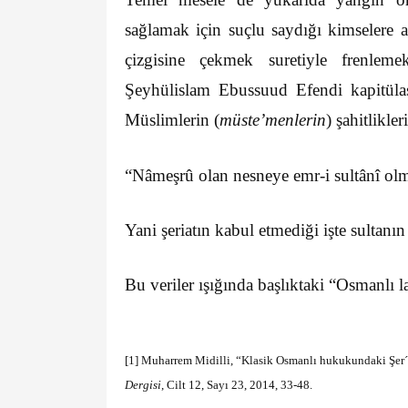
sağlamak için suçlu saydığı kimselere 
çizgisine çekmek suretiyle frenleme
Şeyhülislam Ebussuud Efendi kapitüla
Müslimlerin (
müste’menlerin
) şahitlikl
“Nâmeşrû olan nesneye emr-i sultânî ol
Yani şeriatın kabul etmediği işte sultanın 
Bu veriler ışığında başlıktaki “Osmanlı
[1]
Muharrem Midilli, “Klasik Osmanlı hukukundaki Şer´-
Dergisi
, Cilt 12, Sayı 23, 2014, 33-48.