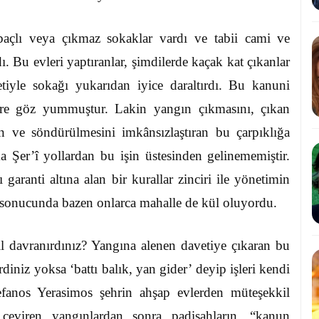
baçlı veya çıkmaz sokaklar vardı ve tabii cami ve
dı. Bu evleri yaptıranlar, şimdilerde kaçak kat çıkanlar
iyle sokağı yukarıdan iyice daraltırdı. Bu kanuni
e göz yummuştur. Lakin yangın çıkmasını, çıkan
an ve söndürülmesini imkânsızlaştıran bu çarpıklığa
ma Şer’î yollardan bu işin üstesinden gelinememiştir.
garanti altına alan bir kurallar zinciri ile yönetimin
 sonucunda bazen onlarca mahalle de kül oluyordu.
ıl davranırdınız? Yangına alenen davetiye çıkaran bu
iniz yoksa ‘battı balık, yan gider’ deyip işleri kendi
tefanos Yerasimos şehrin ahşap evlerden müteşekkil
 çeviren yangınlardan sonra padişahların, “kanun