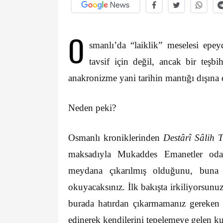
O
smanlı’da “laiklik” meselesi epeyd
tavsif için değil, ancak bir teşb
anakronizme yani tarihin mantığı dışına
Neden peki?
Osmanlı kroniklerinden
Destârî Sâlih T
maksadıyla Mukaddes Emanetler odas
meydana çıkarılmış olduğunu, buna ka
okuyacaksınız. İlk bakışta irkiliyorsunuz
burada hatırdan çıkarmamanız gereken 
edinerek kendilerini tepelemeye gelen kuv