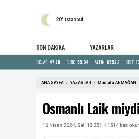
20°
İstanbul
SON DAKİKA
YAZARLAR
DOLAR
47.70
EURO
55.04
ALTIN
6552.1
BIST
1
ANA SAYFA
YAZARLAR
Mustafa ARMAĞAN
Osmanlı Laik miyd
16 Nisan 2024, Salı 13:25
1514 kez oku