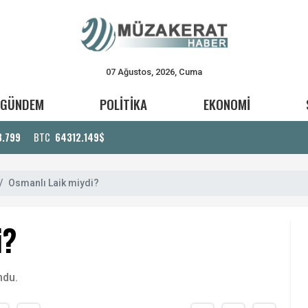
07 Ağustos, 2026, Cuma
GÜNDEM
POLİTİKA
EKONOMİ
3.799
BTC
64312.149$
Osmanlı Laik miydi?
i?
ndu.