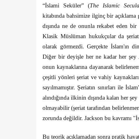
“İslami Seküler” (
The Islamic Secul
kitabında bahsimize ilginç bir açıklama g
dışında ne de onunla rekabet eden bir ya
Klasik Müslüman hukukçular da şeriatı
olarak görmezdi. Gerçekte İslam'ın din o
Diğer bir deyişle her ne kadar her şey 
onun kaynaklarına dayanarak belirleneme
çeşitli yönleri şeriat ve vahiy kaynaklar
sayılmamıştır. Şeriatın sınırları ile İsl
alındığında ilkinin dışında kalan her şey i
olmayabilir (şeriat tarafından belirlenme
zorunda değildir. Jackson bu kavramı "İs
Bu teorik açıklamadan sonra pratik hayat