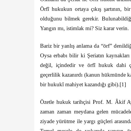
Örfî hukukun ortaya çıkış şartının, 
olduğunu bilmek gerekir. Bulunabild
Yangın mı, istimlak mi? Siz karar verin.
Bariz bir yanlış anlama da “örf” denildiği
Oysa erbabı bilir ki Şeriatın kaynakları 
değil, içindedir ve örfî hukuk dahi
geçerlilik kazanırdı (kanun hükmünde k
bir hukukî mahiyet kazandığı gibi).
[1]
Özetle hukuk tarihçisi Prof. M. Âkif Ayd
zaman zaman meydana gelen mücadele 
ziyade yürütme ile yargı güçleri arasınd
Temel mesele de yukarıda yangın örne