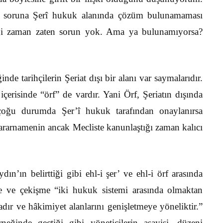
bir soruna Şerî hukuk alanında çözüm bulunamaması
iği zaman zaten sorun yok. Ama ya bulunamıyorsa?
nde tarihçilerin Şeriat dışı bir alanı var saymalarıdır.
içerisinde “örf” de vardır. Yani Örf, Şeriatın dışında
 çoğu durumda Şer’î hukuk tarafından onaylanırsa
ararnamenin ancak Mecliste kanunlaştığı zaman kalıcı
ın’ın belirttiği gibi ehl-i şer’ ve ehl-i örf arasında
ve çekişme “iki hukuk sistemi arasında olmaktan
adır ve hâkimiyet alanlarını genişletmeye yöneliktir.”
ğinde geçtiği gibi yöneticilerin asayişi, düzeni