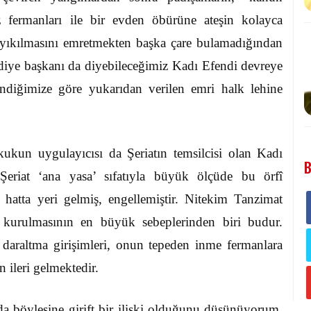
 fermanları ile bir evden öbürüne ateşin kolayca
 yıkılmasını emretmekten başka çare bulamadığından
ediye başkanı da diyebileceğimiz Kadı Efendi devreye
endiğimize göre yukarıdan verilen emri halk lehine
ukukun uygulayıcısı da Şeriatın temsilcisi olan Kadı
B
Şeriat ‘ana yasa’ sıfatıyla büyük ölçüde bu örfî
, hatta yeri gelmiş, engellemiştir. Nitekim Tanzimat
urulmasının en büyük sebeplerinden biri budur.
daraltma girişimleri, onun tepeden inme fermanlara
 ileri gelmektedir.
da böylesine girift bir ilişki olduğunu düşünüyorum.