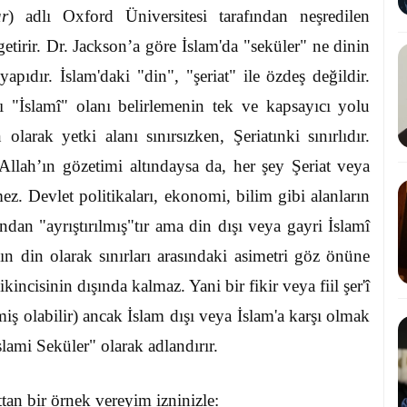
ar
) adlı Oxford Üniversitesi tarafından neşredilen
etirir. Dr. Jackson’a göre İslam'da "seküler" ne dinin
pıdır. İslam'daki "din", "şeriat" ile özdeş değildir.
 "İslamî" olanı belirlemenin tek ve kapsayıcı yolu
larak yetki alanı sınırsızken, Şeriatınki sınırlıdır.
Allah’ın gözetimi altındaysa da, her şey Şeriat veya
z. Devlet politikaları, ekonomi, bilim gibi alanların
ından "ayrıştırılmış"tır ama din dışı veya gayri İslamî
am'ın din olarak sınırları arasındaki asimetri göz önüne
kincisinin dışında kalmaz. Yani bir fikir veya fiil şer'î
miş olabilir) ancak İslam dışı veya İslam'a karşı olmak
lami Seküler" olarak adlandırır.
tan bir örnek vereyim izninizle: