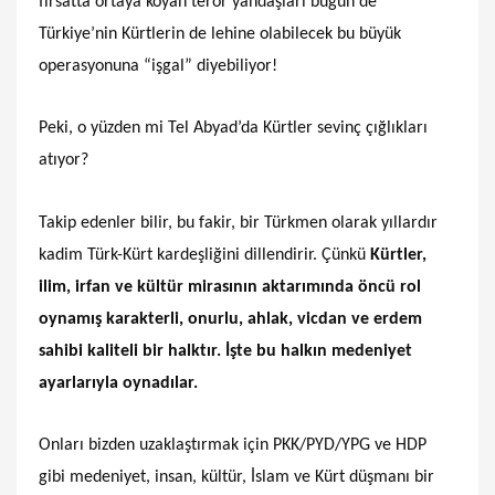
fırsatta ortaya koyan terör yandaşları bugün de
Türkiye’nin Kürtlerin de lehine olabilecek bu büyük
operasyonuna “işgal” diyebiliyor!
Peki, o yüzden mi Tel Abyad’da Kürtler sevinç çığlıkları
atıyor?
Takip edenler bilir, bu fakir, bir Türkmen olarak yıllardır
kadim Türk-Kürt kardeşliğini dillendirir. Çünkü
Kürtler,
ilim, irfan ve kültür mirasının aktarımında öncü rol
oynamış karakterli, onurlu, ahlak, vicdan ve erdem
sahibi kaliteli bir halktır. İşte bu halkın medeniyet
ayarlarıyla oynadılar.
Onları bizden uzaklaştırmak için PKK/PYD/YPG ve HDP
gibi medeniyet, insan, kültür, İslam ve Kürt düşmanı bir