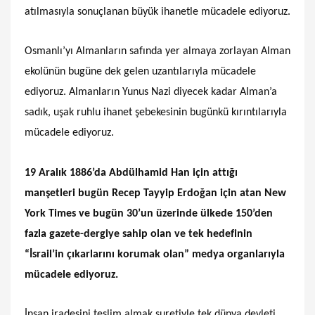
atılmasıyla sonuçlanan büyük ihanetle mücadele ediyoruz.
Osmanlı’yı Almanların safında yer almaya zorlayan Alman
ekolünün bugüne dek gelen uzantılarıyla mücadele
ediyoruz. Almanların Yunus Nazi diyecek kadar Alman’a
sadık, uşak ruhlu ihanet şebekesinin bugünkü kırıntılarıyla
mücadele ediyoruz.
19 Aralık 1886’da Abdülhamid Han için attığı
manşetleri bugün Recep Tayyip Erdoğan için atan New
York Times ve bugün 30’un üzerinde ülkede 150’den
fazla gazete-dergiye sahip olan ve tek hedefinin
“İsrail’in çıkarlarını korumak olan” medya organlarıyla
mücadele ediyoruz.
İnsan iradesini teslim almak suretiyle tek dünya devleti