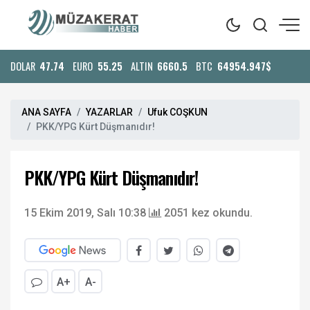
DOLAR
47.74
EURO
55.25
ALTIN
6660.5
BTC
64954.947$
ANA SAYFA
YAZARLAR
Ufuk COŞKUN
PKK/YPG Kürt Düşmanıdır!
PKK/YPG Kürt Düşmanıdır!
15 Ekim 2019, Salı 10:38
2051 kez okundu.
A+
A-