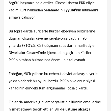
örgütü başımıza bela ettiler. Küresel sistem PKK eliyle
kadim Kürt halkından
Selahaddin Eyyubi’
nin intikamını
almaya çalışıyor.
Bu topraklarda Türklerle Kürtler ebediyen birbirlerine
düşman olsunlar diye ne gerekiyorsa yaptılar. 90’lı
yıllarda FETÖ’cü, Kürt düşmanı subayların marifetiyle
Diyarbakır Cezaevi’nde işkenceden geçirilen Kürtler,
PKK’nın taban bulmasında önemli bir rol oynadı.
Erdoğan, 90’lı yılların bu ceberut devlet anlayışını yerle
yeksan ederek bu oyunu bozdu. PKK’nın ve onun siyasi
kanadının elindeki tüm argümanları boşa çıkardı.
Onlar da Amerika gibi emperyalist bir ülkenin emellerine
hizmet etmeyi tercih ettiler.
Bir de üstüne alçakça