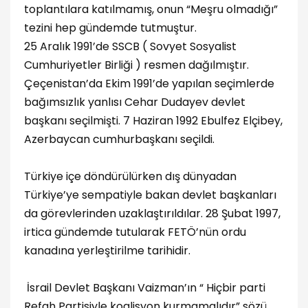
toplantılara katılmamış, onun “Meşru olmadığı”
tezini hep gündemde tutmuştur.
25 Aralık 1991’de SSCB ( Sovyet Sosyalist
Cumhuriyetler Birliği ) resmen dağılmıştır.
Çeçenistan’da Ekim 1991’de yapılan seçimlerde
bağımsızlık yanlısı Cehar Dudayev devlet
başkanı seçilmişti. 7 Haziran 1992 Ebulfez Elçibey,
Azerbaycan cumhurbaşkanı seçildi.
Türkiye içe döndürülürken dış dünyadan
Türkiye’ye sempatiyle bakan devlet başkanları
da görevlerinden uzaklaştırıldılar. 28 Şubat 1997,
irtica gündemde tutularak FETÖ’nün ordu
kanadına yerleştirilme tarihidir.
İsrail Devlet Başkanı Vaizman’ın “ Hiçbir parti
Refah Partisiyle koalisyon kurmamalıdır” sözü