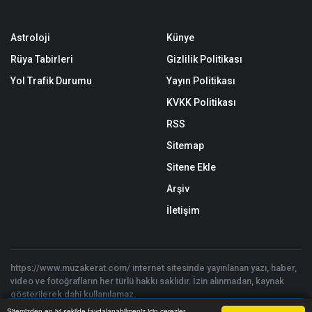
Astroloji
Künye
Rüya Tabirleri
Gizlilik Politikası
Yol Trafik Durumu
Yayın Politikası
KVKK Politikası
RSS
Sitemap
Sitene Ekle
Arşiv
İletişim
https://www.muzakerat.com/ internet sitesinde yayınlanan yazı, haber,
video ve fotoğrafların her türlü hakkı saklıdır. İzin alınmadan, kaynak
gösterilerek dahi kullanılamaz.
Copyright © 2026 Müzakerat 2017 - 2025 - Tüm hakları saklıdır. |
Sitemizden en iyi şekilde faydalanabilmeniz için çerezler