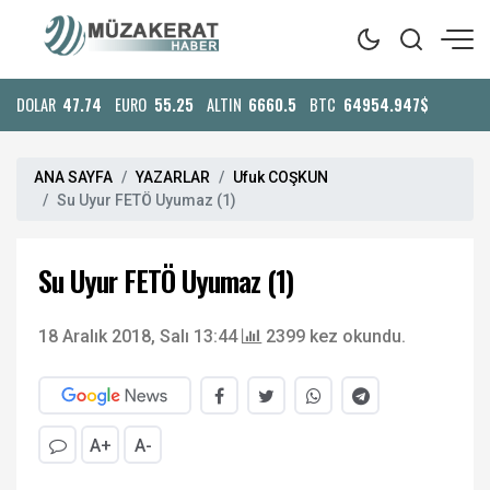
DOLAR
47.74
EURO
55.25
ALTIN
6660.5
BTC
64954.947$
ANA SAYFA
YAZARLAR
Ufuk COŞKUN
Su Uyur FETÖ Uyumaz (1)
Su Uyur FETÖ Uyumaz (1)
18 Aralık 2018, Salı 13:44
2399 kez okundu.
A+
A-