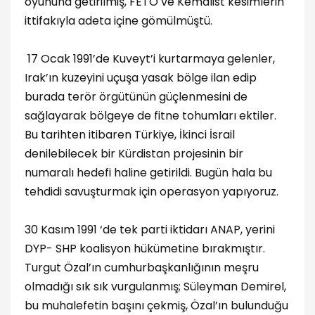
oyununa getirilmiş, FETÖ ve Kemalist kesimlerin
ittifakıyla adeta içine gömülmüştü.
17 Ocak 1991’de Kuveyt’i kurtarmaya gelenler,
Irak’ın kuzeyini uçuşa yasak bölge ilan edip
burada terör örgütünün güçlenmesini de
sağlayarak bölgeye de fitne tohumları ektiler.
Bu tarihten itibaren Türkiye, İkinci İsrail
denilebilecek bir Kürdistan projesinin bir
numaralı hedefi haline getirildi. Bugün hala bu
tehdidi savuşturmak için operasyon yapıyoruz.
30 Kasım 1991 ‘de tek parti iktidarı ANAP, yerini
DYP- SHP koalisyon hükümetine bırakmıştır.
Turgut Özal’ın cumhurbaşkanlığının meşru
olmadığı sık sık vurgulanmış; Süleyman Demirel,
bu muhalefetin başını çekmiş, Özal’ın bulunduğu