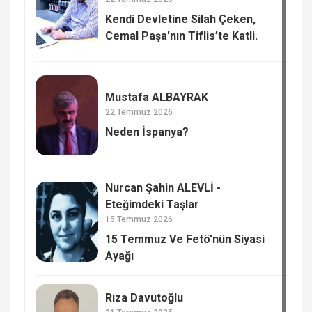
Kendi Devletine Silah Çeken,
Cemal Paşa'nın Tiflis’te Katli.
Mustafa ALBAYRAK
22 Temmuz 2026
Neden İspanya?
Nurcan Şahin ALEVLİ -
Eteğimdeki Taşlar
15 Temmuz 2026
15 Temmuz Ve Fetö'nün Siyasi
Ayağı
Rıza Davutoğlu