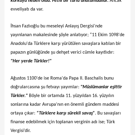
korkuya neden oldu. Fethi bir türlü unutamadılar.
Ancak
evveliyatı da var.
İhsan Fazlıoğlu bu meseleyi Anlayış Dergisi’nde
yayınlanan makalesinde şöyle anlatıyor; “11 Ekim 1098'de
Anadolu'da Türklere karşı yürütülen savaşlara katılan bir
papazın günlüğünde şu dehşet verici cümle kayıtlıdır:
"Her yerde Türkler!"
Ağustos 1100'de ise Roma'da Papa II. Baschalis bunu
doğrularcasına şu fetvayı yayımlar:
"Müslümanlar eşittir
Türkler."
Böyle bir ortamda 11. yüzyıldan 16. yüzyılın
sonlarına kadar Avrupa'nın en önemli gündem maddesi
ortaya çıkar:
“Türklere karşı sürekli savaş”
. Bu savaşları
finanse edebilmek için toplanan verginin adı ise; Türk
Vergisi’dir.