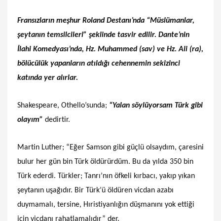
Fransızların meşhur Roland Destanı’nda “Müslümanlar,
şeytanın temsilcileri” şeklinde tasvir edilir. Dante’nin
İlahi Komedyası’nda, Hz. Muhammed (sav) ve Hz. Ali (ra),
bölücülük yapanların atıldığı cehennemin sekizinci
katında yer alırlar.
Shakespeare, Othello’sunda;
“Yalan söylüyorsam Türk gibi
olayım”
dedirtir.
Martin Luther; “Eğer Samson gibi güçlü olsaydım, çaresini
bulur her gün bin Türk öldürürdüm. Bu da yılda 350 bin
Türk ederdi. Türkler; Tanrı’nın öfkeli kırbacı, yakıp yıkan
şeytanın uşağıdır. Bir Türk’ü öldüren vicdan azabı
duymamalı, tersine, Hıristiyanlığın düşmanını yok ettiği
için vicdanı rahatlamalıdır” der.