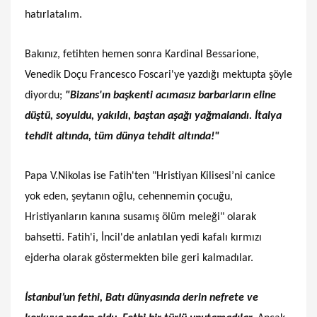
hatırlatalım.
Bakınız, fetihten hemen sonra Kardinal Bessarione,
Venedik Doçu Francesco Foscari'ye yazdığı mektupta şöyle
diyordu;
"Bizans'ın başkenti acımasız barbarların eline
düştü, soyuldu, yakıldı, baştan aşağı yağmalandı. İtalya
tehdit altında, tüm dünya tehdit altında!"
Papa V.Nikolas ise Fatih'ten "Hristiyan Kilisesi’ni canice
yok eden, şeytanın oğlu, cehennemin çocuğu,
Hristiyanların kanına susamış ölüm meleği" olarak
bahsetti. Fatih'i, İncil'de anlatılan yedi kafalı kırmızı
ejderha olarak göstermekten bile geri kalmadılar.
İstanbul’un fethi, Batı dünyasında derin nefrete ve