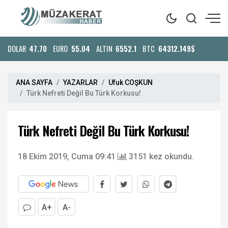
DOLAR
47.70
EURO
55.04
ALTIN
6552.1
BTC
64312.149$
ANA SAYFA
YAZARLAR
Ufuk COŞKUN
Türk Nefreti Değil Bu Türk Korkusu!
Türk Nefreti Değil Bu Türk Korkusu!
18 Ekim 2019, Cuma 09:41
3151 kez okundu.
A+
A-