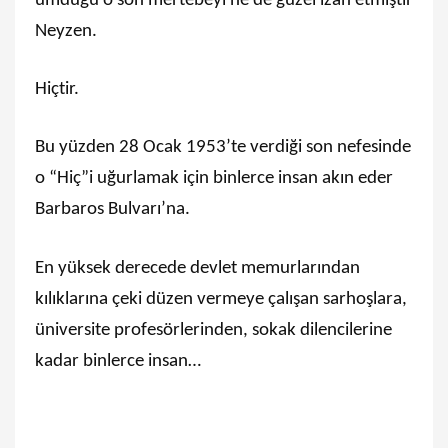
umduğu o son mertebeyi ne de güzel izah etmiştir
Neyzen.
Hiçtir.
Bu yüzden 28 Ocak 1953’te verdiği son nefesinde
o “Hiç”i uğurlamak için binlerce insan akın eder
Barbaros Bulvarı’na.
En yüksek derecede devlet memurlarından
kılıklarına çeki düzen vermeye çalışan sarhoşlara,
üniversite profesörlerinden, sokak dilencilerine
kadar binlerce insan…